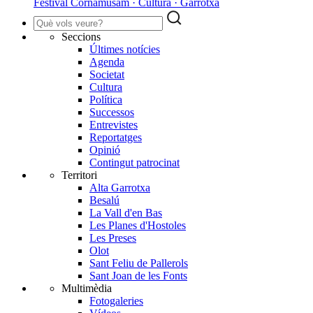
Festival Cornamusam · Cultura · Garrotxa
Seccions
Últimes notícies
Agenda
Societat
Cultura
Política
Successos
Entrevistes
Reportatges
Opinió
Contingut patrocinat
Territori
Alta Garrotxa
Besalú
La Vall d'en Bas
Les Planes d'Hostoles
Les Preses
Olot
Sant Feliu de Pallerols
Sant Joan de les Fonts
Multimèdia
Fotogaleries