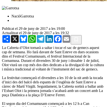
NacióGarrotxa
Publicat el 29 de juny de 2017 a les 19:00
Actualitzat el 29 de juny de 2017 a les 19:32
Share
X
Bluesky
WhatsApp
Telegram
LinkedIn
Facebook
Email
La Cabreta d’Olot tornarà a saltar i tocar el sac de gemecs aquest
cap de setmana. Ho farà davant de Sant Esteve en dues ocasions
dins el Festival Cornamusam, el festival Internacional de la
Cornamusa. Durant el divendres 30 de juny i dissabte 1 de juliol,
Olot viurà un cop més dos dies dedicats a la divulgació de la cultura
i música tradicional al voltant de l’instrument del sac de gemecs.
La festivitat començarà el divendres a les 10 de la nit amb la tocada
d’inici des del balcó dels espants de l’església de Sant Esteve a
càrrec de Martí Virgili. Seguidament, la Cabreta sortirà a ballar amb
l’Esbart Olot i la primera jornada s’acabarà amb un concert amb La
puça Diatònica a la plaça D’Esteve Ferrer.
El segon dia del Cornamusam començarà a les 12 h a Can