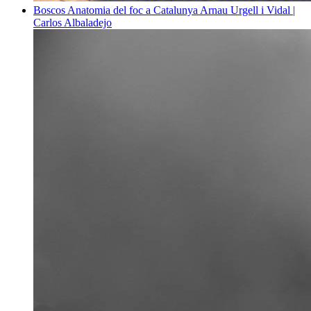
Boscos
Anatomia del foc a Catalunya
Arnau Urgell i Vidal |
Carlos Albaladejo