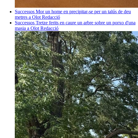
Successos
Mor un home en precipitar-se per un talús de deu
metres a Olot
Redacció
Successos
Tretze ferits en caure un arbre sobre un porxo d'una
masia a Olot
Redacció