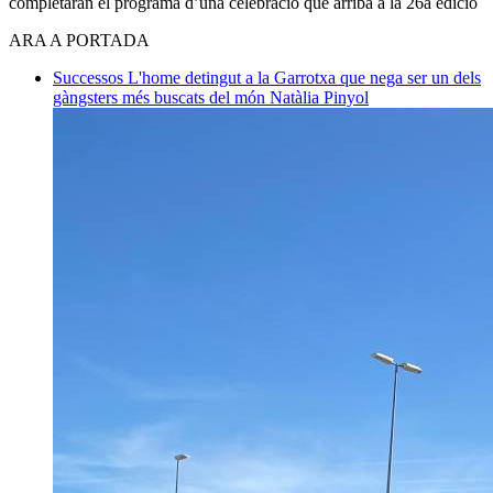
completaran el programa d’una celebració que arriba a la 26a edició
ARA A PORTADA
Successos
L'home detingut a la Garrotxa que nega ser un dels
gàngsters més buscats del món
Natàlia Pinyol