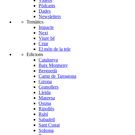
Vídeos
Pòdcasts
Dades
Newsletters
Temàtics
Impacte
Next
Viure bé
Criar
El món de la tele
Edicions
Catalunya
Baix Montseny
Berguedà
Camp de Tarragona
Girona
Granollers
Lleida
Manresa
Osona
Ripollès
Rubí
Sabadell
Sant Cugat
Solsona