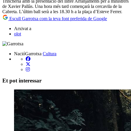
Trincheria amb la presentació del llibre Arranjaments per a ministrers
de Xavier Pallàs. Una hora més tard començarà la cercavila de la
Cabreta. L’últim ball serà a les 18.30 h a la plaça d’Esteve Ferrer.
Escull Garrotxa com la teva font preferida de Google
Arxivat a
olot
NacióGarrotxa
Cultura
Et pot interessar