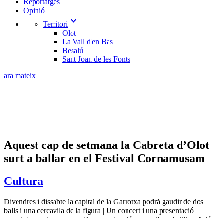
Reportatges
Opinió
expand_more
Territori
Olot
La Vall d'en Bas
Besalú
Sant Joan de les Fonts
ara mateix
Aquest cap de setmana la Cabreta d’Olot
surt a ballar en el Festival Cornamusam
Cultura
Divendres i dissabte la capital de la Garrotxa podrà gaudir de dos
balls i una cercavila de la figura | Un concert i una presentació