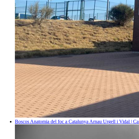
Boscos
Anatomia del foc a Catalunya
Arnau Urgell i Vidal | Ca