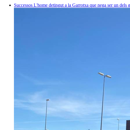
Successos
L'home detingut a la Garrotxa que nega ser un dels