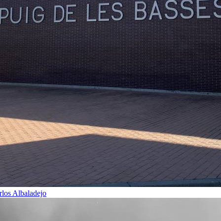
rlos Albaladejo