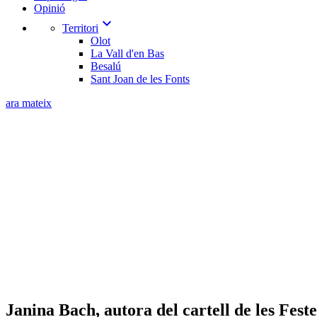
Opinió
expand_more
Territori
Olot
La Vall d'en Bas
Besalú
Sant Joan de les Fonts
ara mateix
Janina Bach, autora del cartell de les Fest