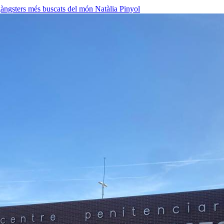
 gàngsters més buscats del món
Natàlia Pinyol