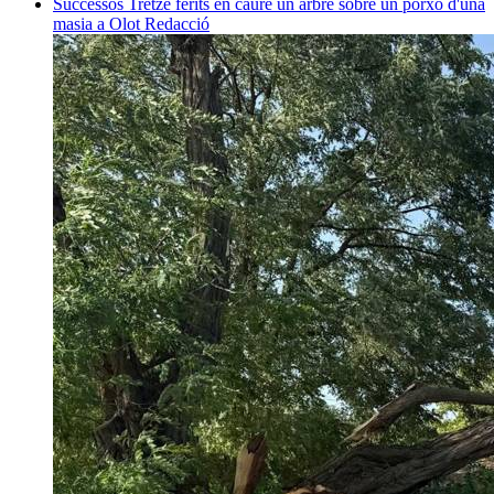
Successos
Tretze ferits en caure un arbre sobre un porxo d'una
masia a Olot
Redacció