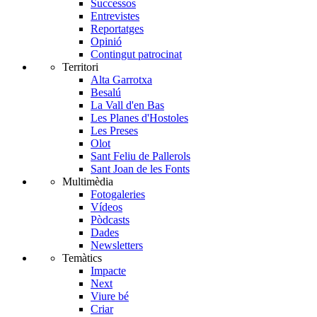
Successos
Entrevistes
Reportatges
Opinió
Contingut patrocinat
Territori
Alta Garrotxa
Besalú
La Vall d'en Bas
Les Planes d'Hostoles
Les Preses
Olot
Sant Feliu de Pallerols
Sant Joan de les Fonts
Multimèdia
Fotogaleries
Vídeos
Pòdcasts
Dades
Newsletters
Temàtics
Impacte
Next
Viure bé
Criar