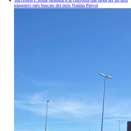
Successos
L'home detingut a la Garrotxa que nega ser un dels
gàngsters més buscats del món
Natàlia Pinyol