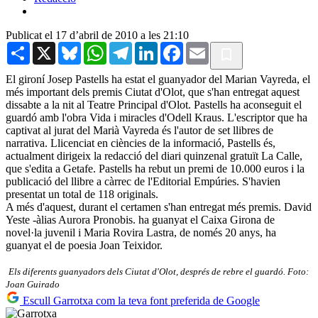
Publicat el 17 d’abril de 2010 a les 21:10
Share
X
Bluesky
WhatsApp
Telegram
LinkedIn
Facebook
Email
El gironí Josep Pastells ha estat el guanyador del Marian Vayreda, el
més important dels premis Ciutat d'Olot, que s'han entregat aquest
dissabte a la nit al Teatre Principal d'Olot. Pastells ha aconseguit el
guardó amb l'obra Vida i miracles d'Odell Kraus. L'escriptor que ha
captivat al jurat del Marià Vayreda és l'autor de set llibres de
narrativa. Llicenciat en ciències de la informació, Pastells és,
actualment dirigeix la redacció del diari quinzenal gratuït La Calle,
que s'edita a Getafe. Pastells ha rebut un premi de 10.000 euros i la
publicació del llibre a càrrec de l'Editorial Empúries. S'havien
presentat un total de 118 originals.
A més d'aquest, durant el certamen s'han entregat més premis. David
Yeste -àlias Aurora Pronobis. ha guanyat el Caixa Girona de
novel·la juvenil i Maria Rovira Lastra, de només 20 anys, ha
guanyat el de poesia Joan Teixidor.
Els diferents guanyadors dels Ciutat d'Olot, després de rebre el guardó. Foto:
Joan Guirado
Escull Garrotxa com la teva font preferida de Google