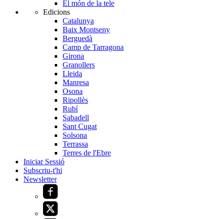
El món de la tele
Edicions
Catalunya
Baix Montseny
Berguedà
Camp de Tarragona
Girona
Granollers
Lleida
Manresa
Osona
Ripollès
Rubí
Sabadell
Sant Cugat
Solsona
Terrassa
Terres de l'Ebre
Iniciar Sessió
Subscriu-t'hi
Newsletter