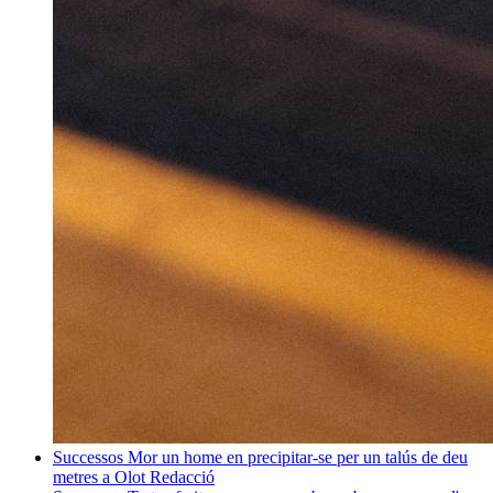
Successos
Mor un home en precipitar-se per un talús de deu
metres a Olot
Redacció