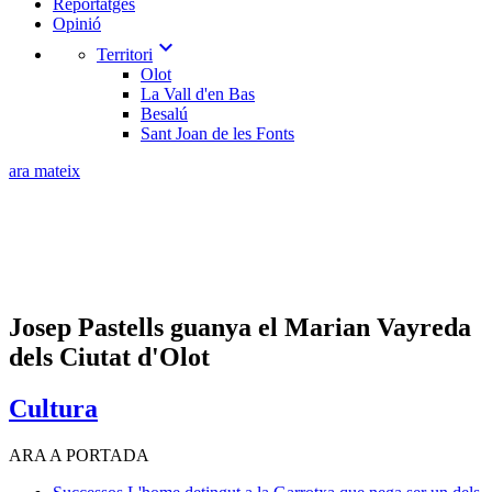
Reportatges
Opinió
expand_more
Territori
Olot
La Vall d'en Bas
Besalú
Sant Joan de les Fonts
ara mateix
Josep Pastells guanya el Marian Vayreda
dels Ciutat d'Olot
Cultura
ARA A PORTADA