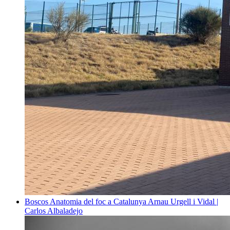
Boscos
Anatomia del foc a Catalunya
Arnau Urgell i Vidal |
Carlos Albaladejo