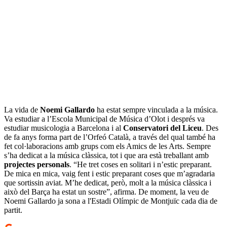
La vida de
Noemi Gallardo
ha estat sempre vinculada a la música.
Va estudiar a l’Escola Municipal de Música d’Olot i després va
estudiar musicologia a Barcelona i al
Conservatori del Liceu
. Des
de fa anys forma part de l’Orfeó Català, a través del qual també ha
fet col·laboracions amb grups com els Amics de les Arts. Sempre
s’ha dedicat a la música clàssica, tot i que ara està treballant amb
projectes personals
. “He tret coses en solitari i n’estic preparant.
De mica en mica, vaig fent i estic preparant coses que m’agradaria
que sortissin aviat. M’he dedicat, però, molt a la música clàssica i
això del Barça ha estat un sostre”, afirma. De moment, la veu de
Noemi Gallardo ja sona a l'Estadi Olímpic de Montjuïc cada dia de
partit.