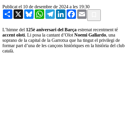
Publicat el 10 de desembre de 2024 a les 19:30
Share
X
Bluesky
WhatsApp
Telegram
LinkedIn
Facebook
Email
L’himne del
125è aniversari del Barça
estrenat recentment té
accent olotí
. Li posa la cantant d’Olot
Noemi Gallardo
, una
soprano de la capital de la Garrotxa que ha tingut el privilegi de
formar part d’una de les cançons històriques en la història del club
català.