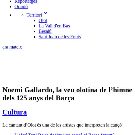
Reportatges
Opinió
expand_more
Territori
Olot
La Vall d'en Bas
Besalú
Sant Joan de les Fonts
ara mateix
Noemi Gallardo, la veu olotina de l’himne
dels 125 anys del Barça
Cultura
La cantant d’Olot és una de les artistes que interpreten la cançó