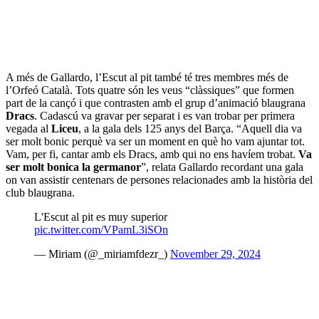
A més de Gallardo, l’Escut al pit també té tres membres més de
l’Orfeó Català. Tots quatre són les veus “clàssiques” que formen
part de la cançó i que contrasten amb el grup d’animació blaugrana
Dracs
. Cadascú va gravar per separat i es van trobar per primera
vegada al
Liceu
, a la gala dels 125 anys del Barça. “Aquell dia va
ser molt bonic perquè va ser un moment en què ho vam ajuntar tot.
Vam, per fi, cantar amb els Dracs, amb qui no ens havíem trobat.
Va
ser molt bonica la germanor
”, relata Gallardo recordant una gala
on van assistir centenars de persones relacionades amb la història del
club blaugrana.
L'Escut al pit es muy superior
pic.twitter.com/VPamL3iSOn
— Miriam (@_miriamfdezr_)
November 29, 2024