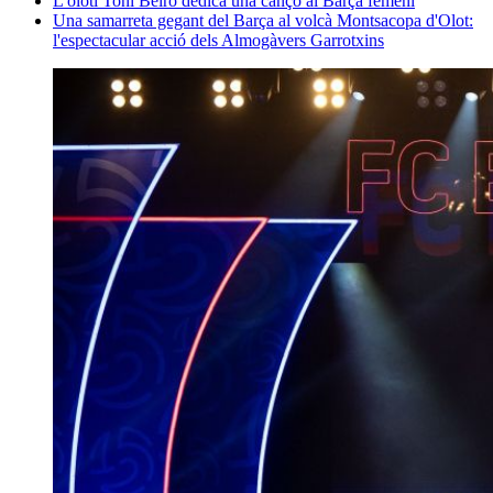
​L'olotí Toni Beiro dedica una cançó al Barça femení
Una samarreta gegant del Barça al volcà Montsacopa d'Olot:
l'espectacular acció dels Almogàvers Garrotxins