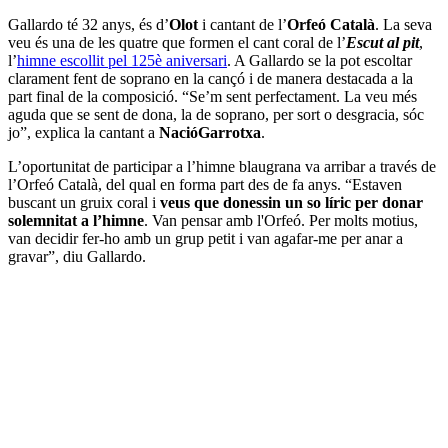
Gallardo té 32 anys, és d’
Olot
i cantant de l’
Orfeó Català
. La seva
veu és una de les quatre que formen el cant coral de l’
Escut al pit
,
l’
himne escollit pel 125è aniversari
. A Gallardo se la pot escoltar
clarament fent de soprano en la cançó i de manera destacada a la
part final de la composició. “Se’m sent perfectament. La veu més
aguda que se sent de dona, la de soprano, per sort o desgracia, sóc
jo”, explica la cantant a
NacióGarrotxa
.
L’oportunitat de participar a l’himne blaugrana va arribar a través de
l’Orfeó Català, del qual en forma part des de fa anys. “Estaven
buscant un gruix coral i
veus que donessin un so líric per donar
solemnitat a l’himne
. Van pensar amb l'Orfeó. Per molts motius,
van decidir fer-ho amb un grup petit i van agafar-me per anar a
gravar”, diu Gallardo.