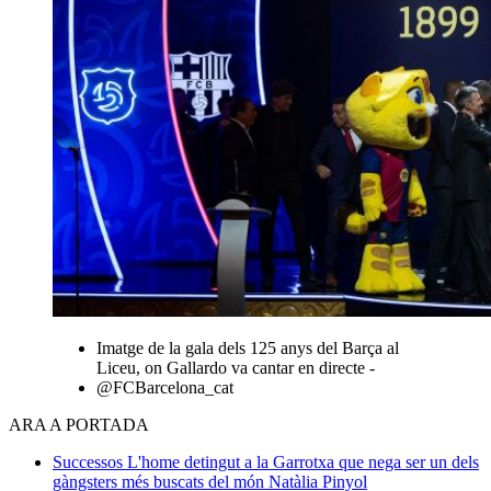
Imatge de la gala dels 125 anys del Barça al
Liceu, on Gallardo va cantar en directe -
@FCBarcelona_cat
ARA A PORTADA
Successos
L'home detingut a la Garrotxa que nega ser un dels
gàngsters més buscats del món
Natàlia Pinyol