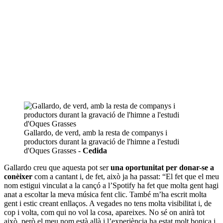
Gallardo, de verd, amb la resta de companys i
productors durant la gravació de l'himne a l'estudi
d'Oques Grasses -
Cedida
Gallardo creu que aquesta pot ser
una oportunitat per donar-se a
conèixer
com a cantant i, de fet, això ja ha passat: “El fet que el meu
nom estigui vinculat a la cançó a l’Spotify ha fet que molta gent hagi
anat a escoltar la meva música fent clic. També m’ha escrit molta
gent i estic creant enllaços. A vegades no tens molta visibilitat i, de
cop i volta, com qui no vol la cosa, apareixes. No sé on anirà tot
això, però el meu nom està allà i l’experiència ha estat molt bonica i