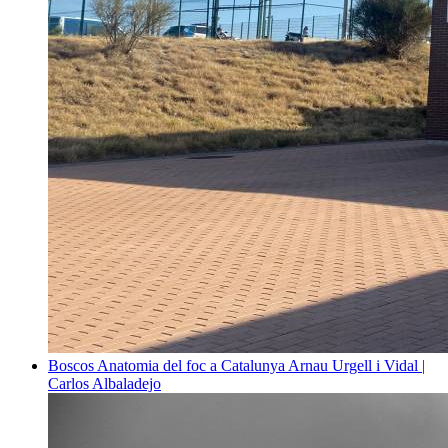
Boscos
Anatomia del foc a Catalunya
Arnau Urgell i Vidal |
Carlos Albaladejo