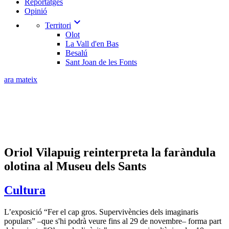
Reportatges
Opinió
expand_more
Territori
Olot
La Vall d'en Bas
Besalú
Sant Joan de les Fonts
ara mateix
Oriol Vilapuig reinterpreta la faràndula
olotina al Museu dels Sants
Cultura
L’exposició “Fer el cap gros. Supervivències dels imaginaris
populars” –que s'hi podrà veure fins al 29 de novembre– forma part