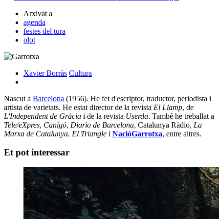
Arxivat a
agenda
festes del tura
olot
Xavier Borràs
Cultura
Nascut a
Barcelona
(1956). He fet d'escriptor, traductor, periodista i
artista de varietats. He estat director de la revista
El Llamp
, de
L'Independent de Gràcia
i de la revista
Userda
. També he treballat a
Tele/eXpres
,
Canigó
,
Diario de Barcelona
, Catalunya Ràdio,
La
Marxa de Catalunya
,
El Triangle
i
NacióGarrotxa
, entre altres.
Et pot interessar