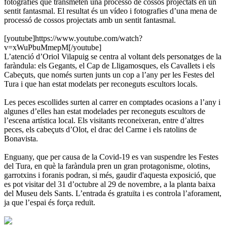
fotografies que transmeten una processó de cossos projectats en un
sentit fantasmal. El resultat és un vídeo i fotografies d’una mena de
processó de cossos projectats amb un sentit fantasmal.
[youtube]https://www.youtube.com/watch?
v=xWuPbuMmepM[/youtube]
L’atenció d’Oriol Vilapuig se centra al voltant dels personatges de la
faràndula: els Gegants, el Cap de Lligamosques, els Cavallets i els
Cabeçuts, que només surten junts un cop a l’any per les Festes del
Tura i que han estat modelats per reconeguts escultors locals.
Les peces escollides surten al carrer en comptades ocasions a l’any i
algunes d’elles han estat modelades per reconeguts escultors de
l’escena artística local. Els visitants reconeixeran, entre d’altres
peces, els cabeçuts d’Olot, el drac del Carme i els ratolins de
Bonavista.
Enguany, que per causa de la Covid-19 es van suspendre les Festes
del Tura, en què la faràndula pren un gran protagonisme, olotins,
garrotxins i foranis podran, si més, gaudir d'aquesta exposició, que
es pot visitar del 31 d’octubre al 29 de novembre, a la planta baixa
del Museu dels Sants. L’entrada és gratuïta i es controla l’aforament,
ja que l’espai és força reduït.