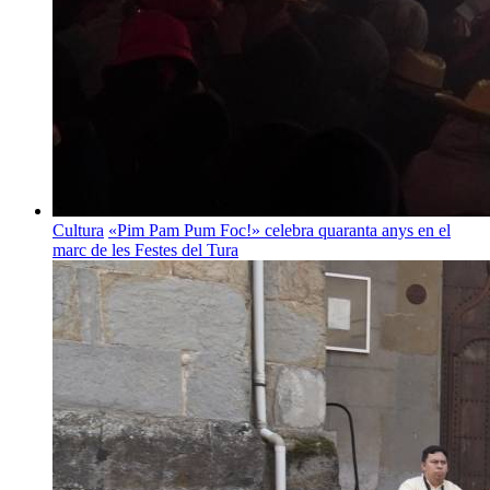
Cultura
«Pim Pam Pum Foc!» celebra quaranta anys en el
marc de les Festes del Tura