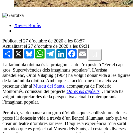
Xavier Borràs
Publicat el 27 d’octubre de 2020 a les 08:57
Actualitzat el 27 d’octubre de 2020 a les 09:31
Share
X
Bluesky
WhatsApp
Telegram
LinkedIn
Facebook
Email
La faràndula olotina és la protagonista de l’exposició “Fer el cap
gros. Supervivències dels imaginaris populars”. L’artista
sabadellenc, Oriol Vilapuig (1964) ha volgut donar vida a les figures
de la faràndula olotina. Amb aquesta acció –que ell mateix va
presentar ahir al
Museu del Sants,
acompanyat de Frederic
Montornés, comissari del projecte
Obres els dipòsits
–, l’artista ha
volgut interpretar des de la perspectiva actual i contemporània
l’imaginari popular.
Per això, va demanar a un grup d’olotins que escollissin una de les
peces i li donessin vida a través d’un llençol il·luminat, amb què va
crear un teatre d’ombres xineses. D’aquesta experiència n’ha sortit
un vídeo que es projecta al Museu dels Sants, al costat de diverses