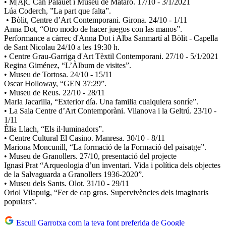
• M|A|C Can Palauet i Museu de Mataró. 17/10 - 3/1/2021
Lúa Coderch, ”La part que falta”.
• Bòlit, Centre d’Art Contemporani. Girona. 24/10 - 1/11
Anna Dot, “Otro modo de hacer juegos con las manos”.
Performance a càrrec d'Anna Dot i Alba Sanmartí al Bòlit - Capella
de Sant Nicolau 24/10 a les 19:30 h.
• Centre Grau-Garriga d'Art Tèxtil Contemporani. 27/10 - 5/1/2021
Regina Giménez, “L’Àlbum de visites”.
• Museu de Tortosa. 24/10 - 15/11
Oscar Holloway, “GEN 37:29”.
• Museu de Reus. 22/10 - 28/11
Marla Jacarilla, “Exterior día. Una familia cualquiera sonríe”.
• La Sala Centre d’Art Contemporàni. Vilanova i la Geltrú. 23/10 -
1/11
Èlia Llach, “Els il·luminadors”.
• Centre Cultural El Casino. Manresa. 30/10 - 8/11
Mariona Moncunill, “La formació de la Formació del paisatge”.
• Museu de Granollers. 27/10, presentació del projecte
Ignasi Prat “Arqueologia d’un inventari. Vida i política dels objectes
de la Salvaguarda a Granollers 1936-2020”.
• Museu dels Sants. Olot. 31/10 - 29/11
Oriol Vilapuig, “Fer de cap gros. Supervivències dels imaginaris
populars”.
Escull Garrotxa com la teva font preferida de Google