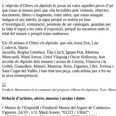
L’objectiu d’
Obres els dipòsits
és posar en valor aquelles peces d’art
que estan al museu però que són invisibles pels visitants, objectes,
documents, llibres o fragments, entre altres, que estan amagats
malgrat el seu interès, ja sigui perquè es troben en fase
d’investigació, restauració, pendents de ser catalogats, guardats per
la falta d’espai a les sales d’exposició, perquè no encaixen amb el
relat del museu o perquè estan malmesos.
Els 10 artistes d’
Obres els dipòsits
, que són Anna Dot, Lúa
Coderch, Marla
Jacarilla, Regina Giménez, Èlia Llach, Ignasi Prat, Mariona
Moncunill, Martí Anson, Oriol Vilapuig i Oscar Holloway, han
accedit als dipòsits dels museus i arxius de Girona, Vilanova i la
Geltrú, Granollers, Mataró, Manresa, Reus, Figueres, Olot, Tortosa i
Sant Cugat del Vallès, i han triat una peça, cada artista, per a fer-ne
la seva reinterpretació.
Frederic Montornés és el comissari del projecte «Obres els dipòsits». Foto: Mart
Relació d’artistes, obres, museus i arxius i dates
• Museu de l’Empordà i Fundació Museu del Joguet de Catalunya.
Figueres. 24/10 - 1/11 Marti Anson, “01221 / 13842”.