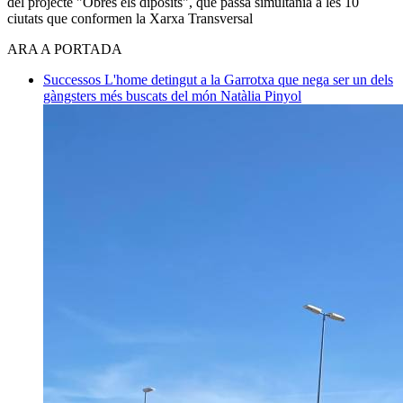
del projecte "Obres els dipòsits", que passa simultània a les 10
ciutats que conformen la Xarxa Transversal
ARA A PORTADA
Successos
L'home detingut a la Garrotxa que nega ser un dels
gàngsters més buscats del món
Natàlia Pinyol