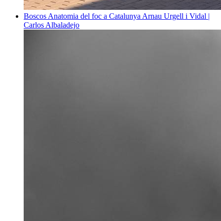
Boscos
Anatomia del foc a Catalunya
Arnau Urgell i Vidal |
Carlos Albaladejo