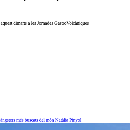
at aquest dimarts a les Jornades GastroVolcàniques
 gàngsters més buscats del món
Natàlia Pinyol