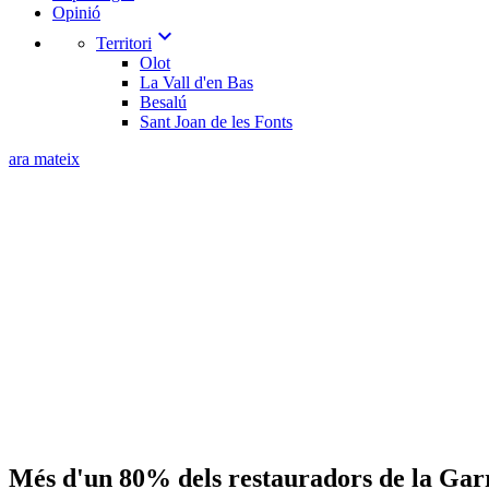
Opinió
expand_more
Territori
Olot
La Vall d'en Bas
Besalú
Sant Joan de les Fonts
ara mateix
Més d'un 80% dels restauradors de la Garr