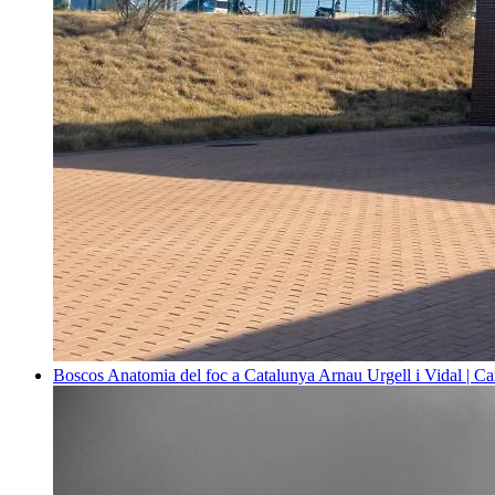
Boscos
Anatomia del foc a Catalunya
Arnau Urgell i Vidal | Ca