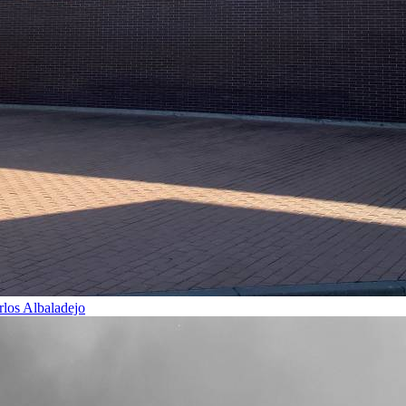
rlos Albaladejo