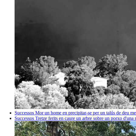
Successos
Mor un home en precipitar-se per un talús de deu me
Successos
Tretze ferits en caure un arbre sobre un porxo d'una