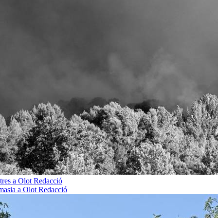
tres a Olot
Redacció
 masia a Olot
Redacció