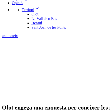
Opinió
expand_more
Territori
Olot
La Vall d'en Bas
Besalú
Sant Joan de les Fonts
ara mateix
Olot engega una enquesta per conèixer les n