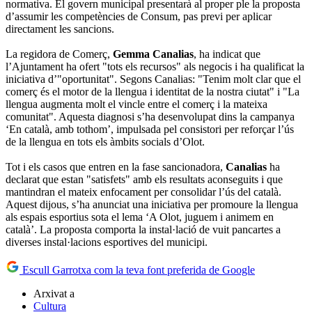
normativa. El govern municipal presentarà al proper ple la proposta
d’assumir les competències de Consum, pas previ per aplicar
directament les sancions.
La regidora de Comerç,
Gemma Canalias
, ha indicat que
l’Ajuntament ha ofert "tots els recursos" als negocis i ha qualificat la
iniciativa d’"oportunitat". Segons Canalias: "Tenim molt clar que el
comerç és el motor de la llengua i identitat de la nostra ciutat" i "La
llengua augmenta molt el vincle entre el comerç i la mateixa
comunitat". Aquesta diagnosi s’ha desenvolupat dins la campanya
‘En català, amb tothom’, impulsada pel consistori per reforçar l’ús
de la llengua en tots els àmbits socials d’Olot.
Tot i els casos que entren en la fase sancionadora,
Canalias
ha
declarat que estan "satisfets" amb els resultats aconseguits i que
mantindran el mateix enfocament per consolidar l’ús del català.
Aquest dijous, s’ha anunciat una iniciativa per promoure la llengua
als espais esportius sota el lema ‘A Olot, juguem i animem en
català’. La proposta comporta la instal·lació de vuit pancartes a
diverses instal·lacions esportives del municipi.
Escull Garrotxa com la teva font preferida de Google
Arxivat a
Cultura