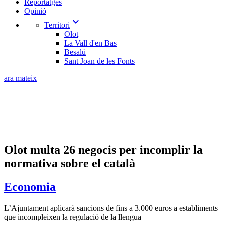
Reportatges
Opinió
expand_more
Territori
Olot
La Vall d'en Bas
Besalú
Sant Joan de les Fonts
ara mateix
Olot multa 26 negocis per incomplir la
normativa sobre el català
Economia
L’Ajuntament aplicarà sancions de fins a 3.000 euros a establiments
que incompleixen la regulació de la llengua