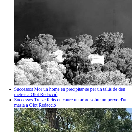
Successos
Mor un home en precipitar-se per un talús de deu
metres a Olot
Redacció
Successos
Tretze ferits en caure un arbre sobre un porxo d'una
masia a Olot
Redacció