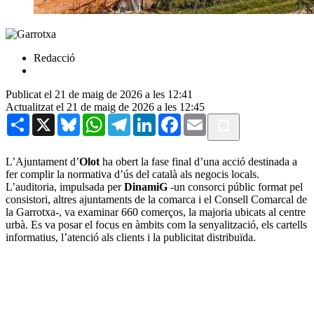
Redacció
Publicat el 21 de maig de 2026 a les 12:41
Actualitzat el 21 de maig de 2026 a les 12:45
Share
X
Bluesky
WhatsApp
Telegram
LinkedIn
Facebook
Email
L’Ajuntament d’
Olot
ha obert la fase final d’una acció destinada a
fer complir la normativa d’ús del català als negocis locals.
L’auditoria, impulsada per
DinamiG
-un consorci públic format pel
consistori, altres ajuntaments de la comarca i el Consell Comarcal de
la Garrotxa-, va examinar 660 comerços, la majoria ubicats al centre
urbà. Es va posar el focus en àmbits com la senyalització, els cartells
informatius, l’atenció als clients i la publicitat distribuïda.