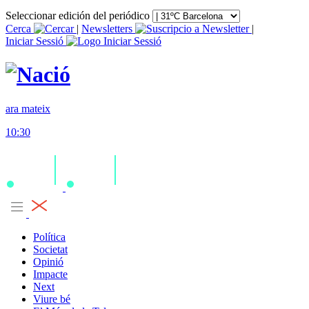
Seleccionar edición del periódico
Cerca
|
Newsletters
|
Iniciar Sessió
ara mateix
10:30
Política
Societat
Opinió
Impacte
Next
Viure bé