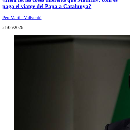
paga el viatge del Papa a Catalunya?
Pep Martí i Vallverdú
21/05/2026