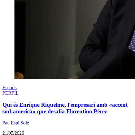
Esports
PERFIL
Qui és Enrique Riquelme, l'empresari amb «accent
sud-americà» que desafia Florentino Pérez
Pau Espí Solé
21/05/2026