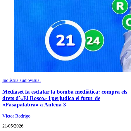
Indústria audiovisual
Mediaset fa esclatar la bomba mediàtica: compra els
drets d'«El Rosco» i perjudica el futur de
«Pasapalabra» a Antena 3
Víctor Rodrigo
21/05/2026