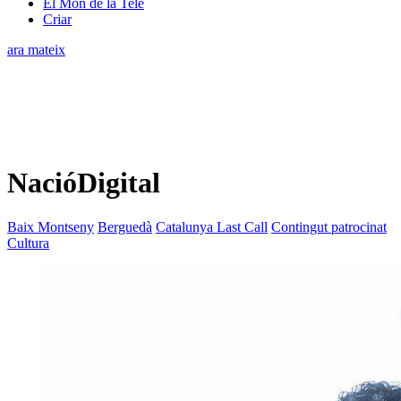
El Món de la Tele
Criar
ara mateix
NacióDigital
Baix Montseny
Berguedà
Catalunya Last Call
Contingut patrocinat
Cultura