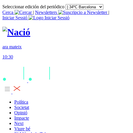
Seleccionar edición del periódico
Cerca
|
Newsletters
|
Iniciar Sessió
ara mateix
10:30
Política
Societat
Opinió
Impacte
Next
Viure bé