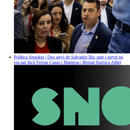
Política
Snooker | Dos anys de Salvador Illa: unir i servir no
era tan fàcil
Ferran Casas i Manresa | Bernat Surroca Albet