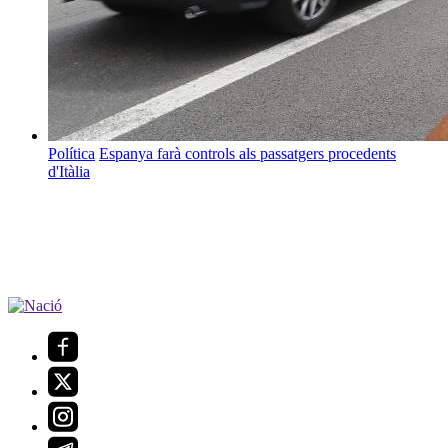
Política
Espanya farà controls als passatgers procedents
d'Itàlia