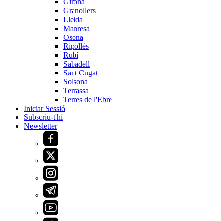
Girona
Granollers
Lleida
Manresa
Osona
Ripollès
Rubí
Sabadell
Sant Cugat
Solsona
Terrassa
Terres de l'Ebre
Iniciar Sessió
Subscriu-t'hi
Newsletter