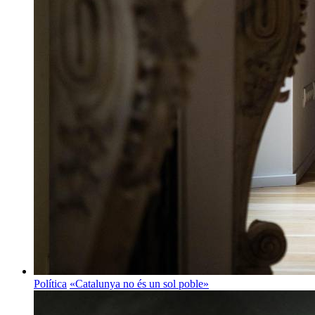
Política
«Catalunya no és un sol poble»