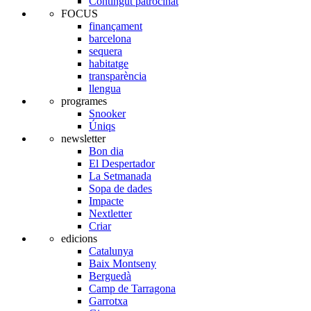
Contingut patrocinat
FOCUS
finançament
barcelona
sequera
habitatge
transparència
llengua
programes
Snooker
Úniqs
newsletter
Bon dia
El Despertador
La Setmanada
Sopa de dades
Impacte
Nextletter
Criar
edicions
Catalunya
Baix Montseny
Berguedà
Camp de Tarragona
Garrotxa