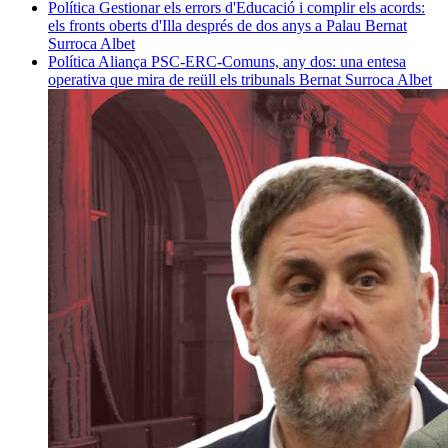
Política
Gestionar els errors d'Educació i complir els acords:
els fronts oberts d'Illa després de dos anys a Palau
Bernat
Surroca Albet
Política
Aliança PSC-ERC-Comuns, any dos: una entesa
operativa que mira de reüll els tribunals
Bernat Surroca Albet