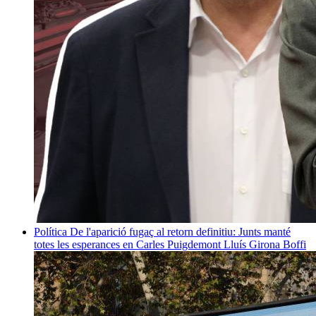
Política
De l'aparició fugaç al retorn definitiu: Junts manté
totes les esperances en Carles Puigdemont
Lluís Girona Boffi