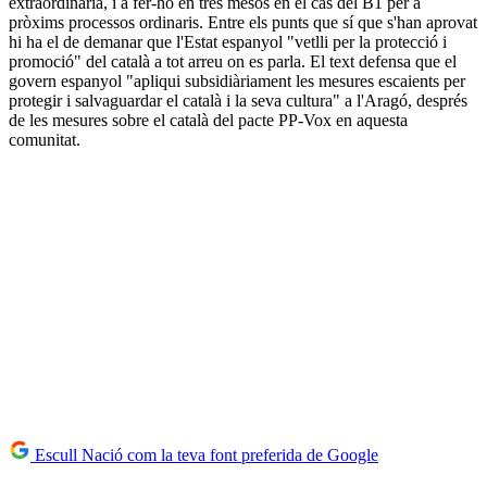
extraordinària, i a fer-ho en tres mesos en el cas del B1 per a
pròxims processos ordinaris. Entre els punts que sí que s'han aprovat
hi ha el de demanar que l'Estat espanyol "vetlli per la protecció i
promoció" del català a tot arreu on es parla. El text defensa que el
govern espanyol "apliqui subsidiàriament les mesures escaients per
protegir i salvaguardar el català i la seva cultura" a l'Aragó, després
de les mesures sobre el català del pacte PP-Vox en aquesta
comunitat.
Escull Nació com la teva font preferida de Google