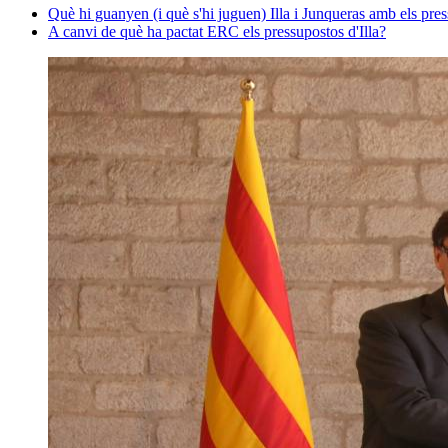
Què hi guanyen (i què s'hi juguen) Illa i Junqueras amb els pres
A canvi de què ha pactat ERC els pressupostos d'Illa?