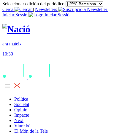
Seleccionar edición del periódico
Cerca
|
Newsletters
|
Iniciar Sessió
ara mateix
10:30
Política
Societat
Opinió
Impacte
Next
Viure bé
El Món de la Tele