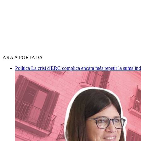
ARA A PORTADA
Política
La crisi d'ERC complica encara més repetir la suma in