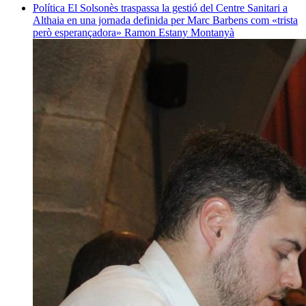
Política
El Solsonès traspassa la gestió del Centre Sanitari a
Althaia en una jornada definida per Marc Barbens com «trista
però esperançadora»
Ramon Estany Montanyà