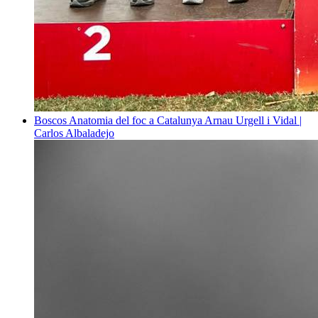
Boscos
Anatomia del foc a Catalunya
Arnau Urgell i Vidal |
Carlos Albaladejo