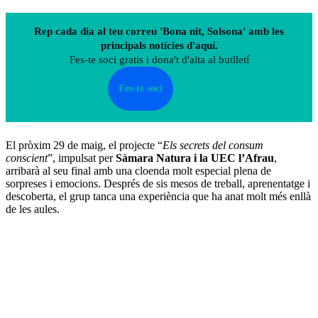
Rep cada dia al teu correu 'Bona nit, Solsona' amb les
principals notícies d'aquí.
Fes-te soci gratis i dona't d'alta al butlletí
Fes-te soci
El pròxim 29 de maig, el projecte “
Els secrets del consum
conscient
”, impulsat per
Sàmara Natura i la UEC l’Afrau
,
arribarà al seu final amb una cloenda molt especial plena de
sorpreses i emocions. Després de sis mesos de treball, aprenentatge i
descoberta, el grup tanca una experiència que ha anat molt més enllà
de les aules.