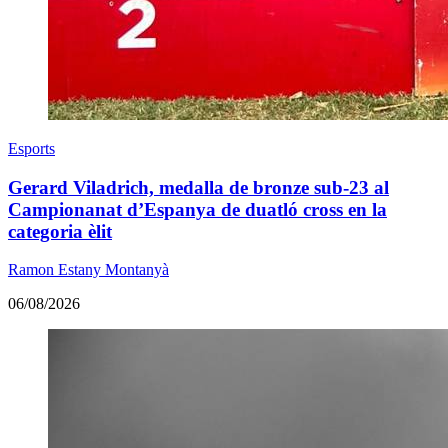
Esports
Gerard Viladrich, medalla de bronze sub-23 al
Campionanat d’Espanya de duatló cross en la
categoria èlit
Ramon Estany Montanyà
06/08/2026