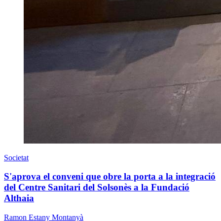
Societat
S'aprova el conveni que obre la porta a la integració
del Centre Sanitari del Solsonès a la Fundació
Althaia
Ramon Estany Montanyà