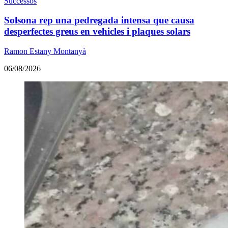
Successos
Solsona rep una pedregada intensa que causa
desperfectes greus en vehicles i plaques solars
Ramon Estany Montanyà
06/08/2026