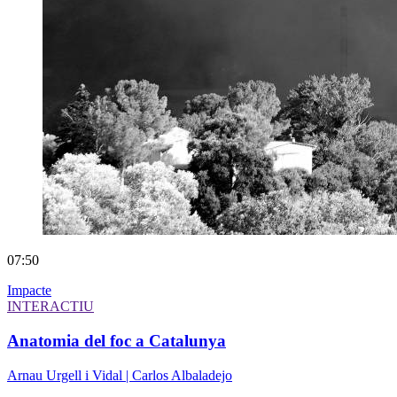
07:50
Impacte
INTERACTIU
Anatomia del foc a Catalunya
Arnau Urgell i Vidal | Carlos Albaladejo