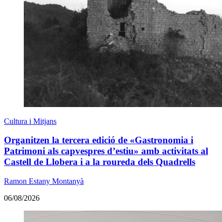
Cultura i Mitjans
Organitzen la tercera edició de «Gastronomia i
Patrimoni als capvespres d’estiu» amb activitats al
Castell de Llobera i a la roureda dels Quadrells
Ramon Estany Montanyà
06/08/2026