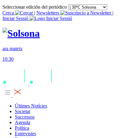
Seleccionar edición del periódico
Cerca
|
Newsletters
|
Iniciar Sessió
ara mateix
10:30
Últimes Notícies
Societat
Successos
Agenda
Política
Entrevistes