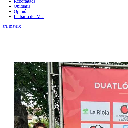
Reportatges
Obituaris
Opinió
La barra del Mia
ara mateix