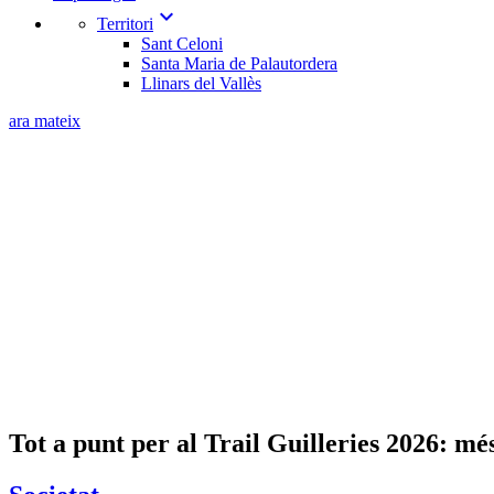
expand_more
Territori
Sant Celoni
Santa Maria de Palautordera
Llinars del Vallès
ara mateix
Tot a punt per al Trail Guilleries 2026: mé