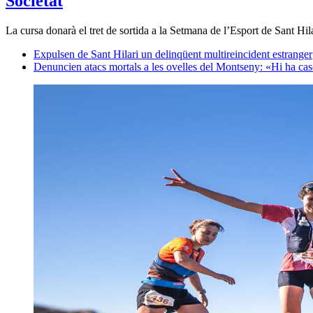
Societat
La cursa donarà el tret de sortida a la Setmana de l’Esport de Sant Hil
Expulsen de Sant Hilari un delinqüent multireincident estranger
Denuncien atacs mortals a les ovelles del Montseny: «Hi ha ca