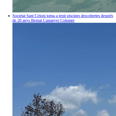
Societat
Sant Celoni torna a tenir piscines descobertes després
de 20 anys
Bernat Castanyer Colomer