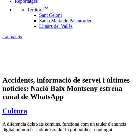
Reportatges
expand_more
Territori
Sant Celoni
Santa Maria de Palautordera
Llinars del Vallès
ara mateix
Accidents, informació de servei i últimes
notícies: Nació Baix Montseny estrena
canal de WhatsApp
Cultura
A diferència dels xats comuns, funciona com un tauler d'anuncis
digital on només l'administrador hi pot publicar contingut