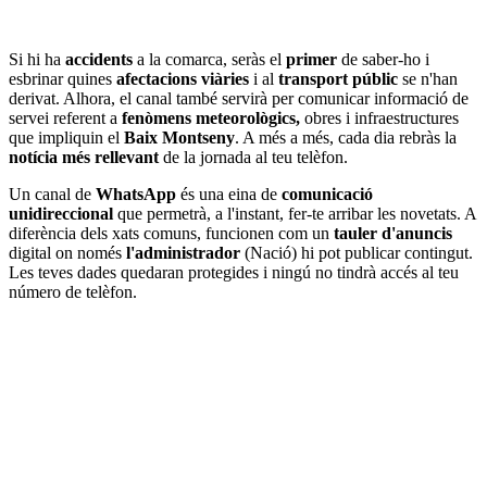
Si hi ha
accidents
a la comarca, seràs el
primer
de saber-ho i
esbrinar quines
afectacions viàries
i al
transport públic
se n'han
derivat. Alhora, el canal també servirà per comunicar informació de
servei referent a
fenòmens meteorològics,
obres i infraestructures
que impliquin el
Baix Montseny
. A més a més, cada dia rebràs la
notícia més rellevant
de la jornada al teu telèfon.
Un canal de
WhatsApp
és una eina de
comunicació
unidireccional
que permetrà, a l'instant, fer-te arribar les novetats. A
diferència dels xats comuns, funcionen com un
tauler d'anuncis
digital on només
l'administrador
(Nació) hi pot publicar contingut.
Les teves dades quedaran protegides i ningú no tindrà accés al teu
número de telèfon.