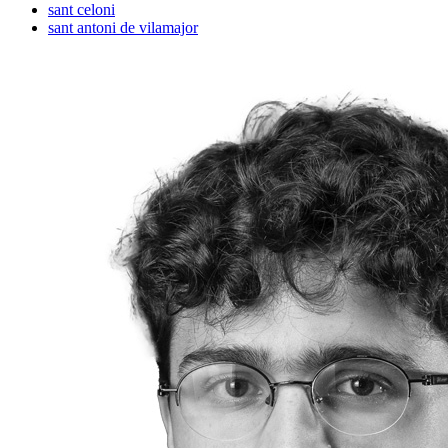
sant celoni
sant antoni de vilamajor