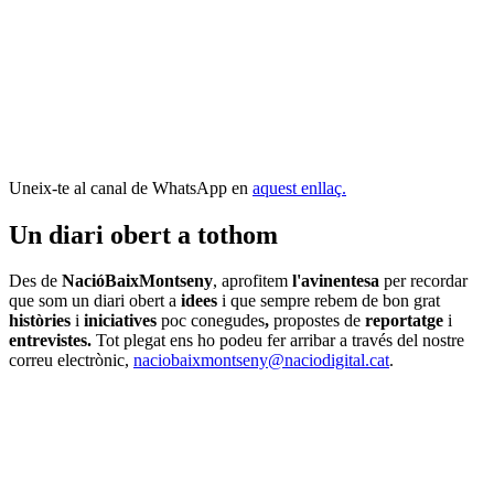
Uneix-te al canal de WhatsApp en
aquest enllaç.
Un diari obert a tothom
Des de
NacióBaixMontseny
, aprofitem
l'avinentesa
per recordar
que som un diari obert a
idees
i que sempre rebem de bon grat
històries
i
iniciatives
poc conegudes
,
propostes de
reportatge
i
entrevistes.
Tot plegat
ens ho podeu fer arribar a través del nostre
correu electrònic,
naciobaixmontseny@naciodigital.cat
.