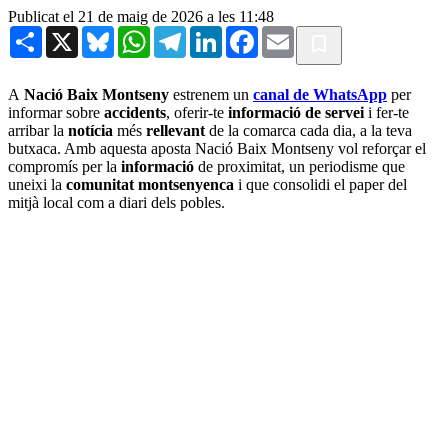
Publicat el 21 de maig de 2026 a les 11:48
Share
X
Bluesky
WhatsApp
Telegram
LinkedIn
Facebook
Email
A
Nació Baix Montseny
estrenem un
canal de WhatsApp
per
informar sobre
accidents
, oferir-te
informació de servei
i fer-te
arribar la
notícia
més
rellevant
de la comarca cada dia, a la teva
butxaca. Amb aquesta aposta Nació Baix Montseny vol reforçar el
compromís per la
informació
de proximitat, un periodisme que
uneixi la
comunitat montsenyenca
i que consolidi el paper del
mitjà local com a diari dels pobles.