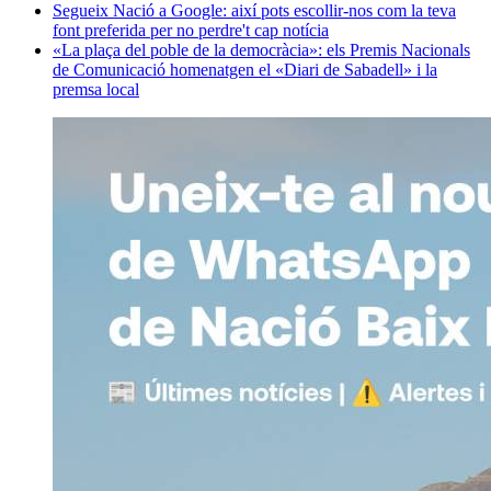
Segueix Nació a Google: així pots escollir-nos com la teva
font preferida per no perdre't cap notícia
«La plaça del poble de la democràcia»: els Premis Nacionals
de Comunicació homenatgen el «Diari de Sabadell» i la
premsa local