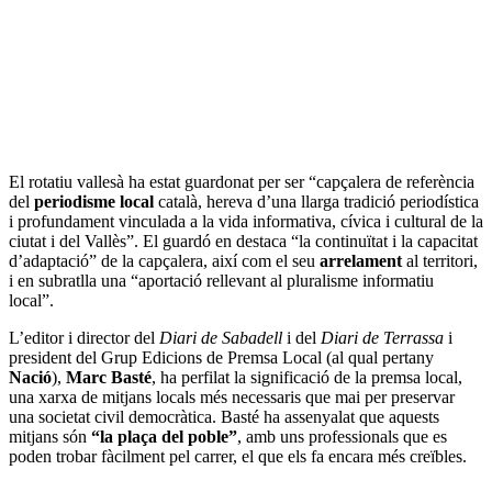
El rotatiu vallesà ha estat guardonat per ser “capçalera de referència
del
periodisme local
català, hereva d’una llarga tradició periodística
i profundament vinculada a la vida informativa, cívica i cultural de la
ciutat i del Vallès”. El guardó en destaca “la continuïtat i la capacitat
d’adaptació” de la capçalera, així com el seu
arrelament
al territori,
i en subratlla una “aportació rellevant al pluralisme informatiu
local”.
L’editor i director del
Diari de Sabadell
i del
Diari de Terrassa
i
president del Grup Edicions de Premsa Local (al qual pertany
Nació
),
Marc Basté
, ha perfilat la significació de la premsa local,
una xarxa de mitjans locals més necessaris que mai per preservar
una societat civil democràtica. Basté ha assenyalat que aquests
mitjans són
“la plaça del poble”
, amb uns professionals que es
poden trobar fàcilment pel carrer, el que els fa encara més creïbles.