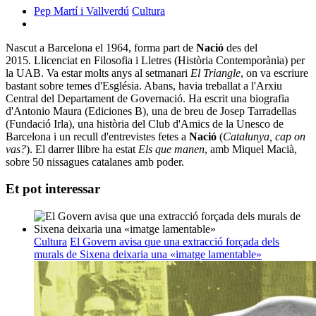
Pep Martí i Vallverdú
Cultura
Nascut a Barcelona el 1964, forma part de
Nació
des del
2015. Llicenciat en Filosofia i Lletres (Història Contemporània) per
la UAB. Va estar molts anys al setmanari
El Triangle
, on va escriure
bastant sobre temes d'Església. Abans, havia treballat a l'Arxiu
Central del Departament de Governació. Ha escrit una biografia
d'Antonio Maura (Ediciones B), una de breu de Josep Tarradellas
(Fundació Irla), una història del Club d'Amics de la Unesco de
Barcelona i un recull d'entrevistes fetes a
Nació
(
Catalunya, cap on
vas?
). El darrer llibre ha estat
Els que manen
, amb Miquel Macià,
sobre 50 nissagues catalanes amb poder.
Et pot interessar
Cultura
El Govern avisa que una extracció forçada dels
murals de Sixena deixaria una «imatge lamentable»