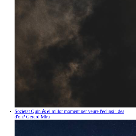
Societat
Quin és el millor moment per veure l'eclipsi i des
d'on?
Gerard Mira