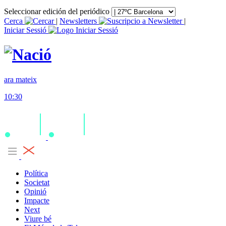
Seleccionar edición del periódico
Cerca
|
Newsletters
|
Iniciar Sessió
ara mateix
10:30
Política
Societat
Opinió
Impacte
Next
Viure bé