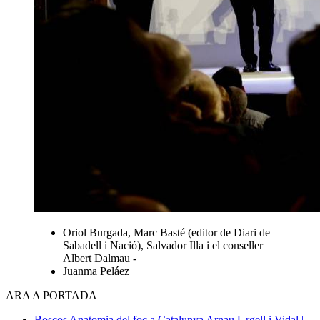
Oriol Burgada, Marc Basté (editor de Diari de
Sabadell i Nació), Salvador Illa i el conseller
Albert Dalmau -
Juanma Peláez
ARA A PORTADA
Boscos
Anatomia del foc a Catalunya
Arnau Urgell i Vidal |