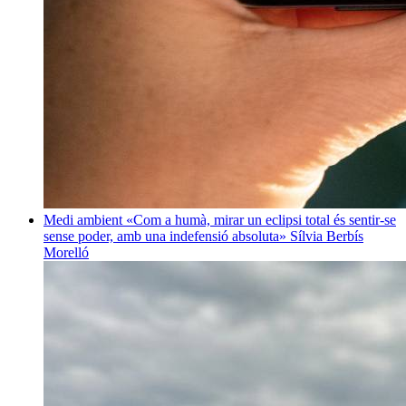
Medi ambient
«Com a humà, mirar un eclipsi total és sentir-se
sense poder, amb una indefensió absoluta»
Sílvia Berbís
Morelló