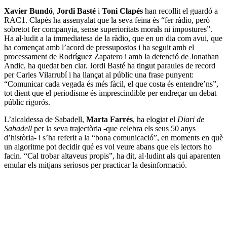
Xavier Bundó
,
Jordi Basté
i
Toni Clapés
han recollit el guardó a
RAC1. Clapés ha assenyalat que la seva feina és “fer ràdio, però
sobretot fer companyia, sense superioritats morals ni impostures”.
Ha al·ludit a la immediatesa de la ràdio, que en un dia com avui, que
ha començat amb l’acord de pressupostos i ha seguit amb el
processament de Rodríguez Zapatero i amb la detenció de Jonathan
Andic, ha quedat ben clar. Jordi Basté ha tingut paraules de record
per Carles Vilarrubí i ha llançat al públic una frase punyent:
“Comunicar cada vegada és més fàcil, el que costa és entendre’ns”,
tot dient que el periodisme és imprescindible per endreçar un debat
públic rigorós.
L’alcaldessa de Sabadell,
Marta Farrés
, ha elogiat el
Diari de
Sabadell
per la seva trajectòria -que celebra els seus 50 anys
d’història- i s’ha referit a la “bona comunicació”, en moments en què
un algoritme pot decidir qué es vol veure abans que els lectors ho
facin. “Cal trobar altaveus propis”, ha dit, al·ludint als qui aparenten
emular els mitjans seriosos per practicar la desinformació.