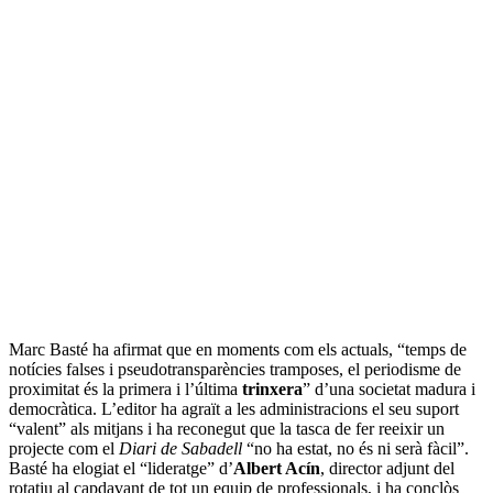
Marc Basté ha afirmat que en moments com els actuals, “temps de
notícies falses i pseudotransparències tramposes, el periodisme de
proximitat és la primera i l’última
trinxera
” d’una societat madura i
democràtica. L’editor ha agraït a les administracions el seu suport
“valent” als mitjans i ha reconegut que la tasca de fer reeixir un
projecte com el
Diari de Sabadell
“no ha estat, no és ni serà fàcil”.
Basté ha elogiat el “lideratge” d’
Albert
Acín
, director adjunt del
rotatiu al capdavant de tot un equip de professionals, i ha conclòs