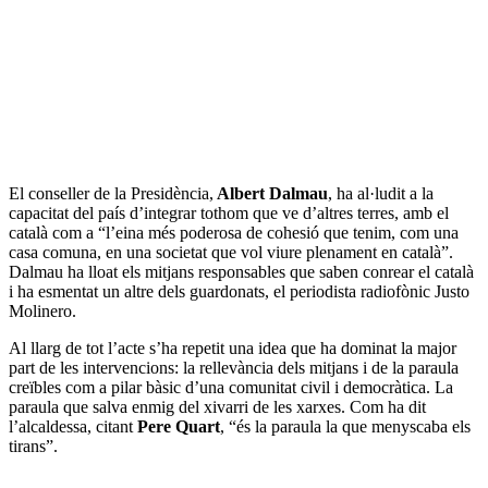
El conseller de la Presidència,
Albert Dalmau
, ha al·ludit a la
capacitat del país d’integrar tothom que ve d’altres terres, amb el
català com a “l’eina més poderosa de cohesió que tenim, com una
casa comuna, en una societat que vol viure plenament en català”.
Dalmau ha lloat els mitjans responsables que saben conrear el català
i ha esmentat un altre dels guardonats, el periodista radiofònic Justo
Molinero.
Al llarg de tot l’acte s’ha repetit una idea que ha dominat la major
part de les intervencions: la rellevància dels mitjans i de la paraula
creïbles com a pilar bàsic d’una comunitat civil i democràtica. La
paraula que salva enmig del xivarri de les xarxes. Com ha dit
l’alcaldessa, citant
Pere Quart
, “és la paraula la que menyscaba els
tirans”.