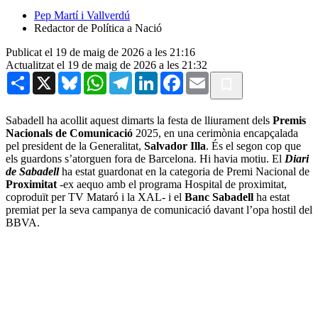
Pep Martí i Vallverdú
Redactor de Política a Nació
Publicat el 19 de maig de 2026 a les 21:16
Actualitzat el 19 de maig de 2026 a les 21:32
Share
X
Bluesky
WhatsApp
Telegram
LinkedIn
Facebook
Email
Sabadell ha acollit aquest dimarts la festa de lliurament dels
Premis
Nacionals de Comunicació
2025, en una cerimònia encapçalada
pel president de la Generalitat,
Salvador Illa
. És el segon cop que
els guardons s’atorguen fora de Barcelona. Hi havia motiu. El
Diari
de Sabadell
ha estat guardonat en la categoria de Premi Nacional de
Proximitat
-ex aequo amb el programa Hospital de proximitat,
coproduït per TV Mataró i la XAL- i el
Banc Sabadell
ha estat
premiat per la seva campanya de comunicació davant l’opa hostil del
BBVA.