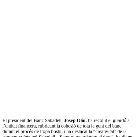
El president del Banc Sabadell,
Josep Oliu
, ha recollit el guardó a
l’entitat financera, rubricant la cohesió de tota la gent del banc
durant el procés de l’opa hostil, i ha destacat la “creativitat” de la
campanya feta pel Sabadell. “Sempre recordarem el drac”, ha dit en