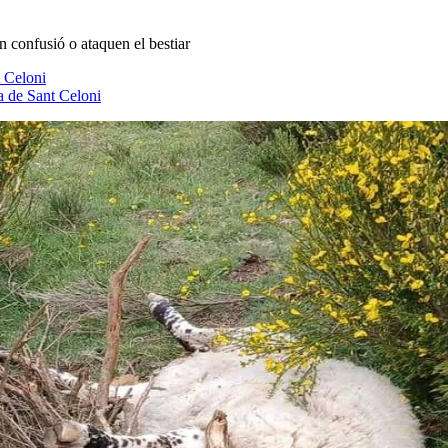
n confusió o ataquen el bestiar
t Celoni
ia de Sant Celoni