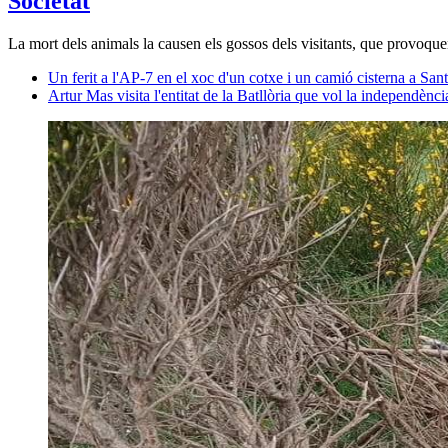
Societat
La mort dels animals la causen els gossos dels visitants, que provoque
Un ferit a l'AP-7 en el xoc d'un cotxe i un camió cisterna a San
Artur Mas visita l'entitat de la Batllòria que vol la independènc