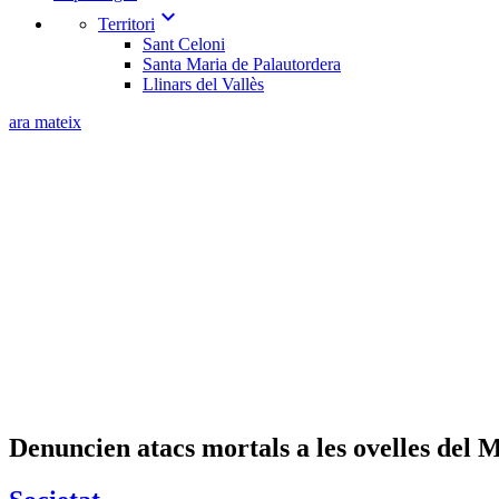
expand_more
Territori
Sant Celoni
Santa Maria de Palautordera
Llinars del Vallès
ara mateix
Denuncien atacs mortals a les ovelles del