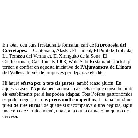
En total, deu bars i restaurants formaran part de l
a proposta del
Corretapes
: la Cantonada, Alaska, El Timbal, El Punt de Trobada,
La Terrassa del Vermutet, El Xiringuito de la Sona, El
Confessionari, Can Taulats 1903, Wabi Sabi Restaurant i Pick-Up
tornen a confiar en aquesta iniciativa de
l’Ajuntament de Llinars
del Vallès
a través de propostes per llepar-se els dits.
Hi haurà
oferta per a tots els gustos
, també sense gluten. En
aquests casos, l'Ajuntament aconsella als celíacs que consultin amb
els establiments per si les poden adaptar. Tota l’oferta gastronòmica
es podrà degustar a uns
preus molt competitius
. La tapa tindrà un
preu de tres euros
i de quatre si s’acompanya d’una beguda, sigui
una copa de vi mida menú, una aigua o una canya o un quinto de
cervesa.