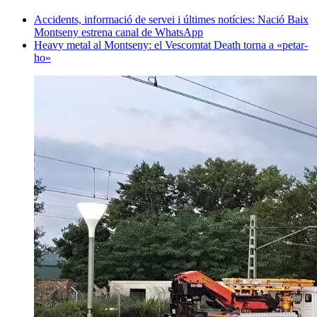
Accidents, informació de servei i últimes notícies: Nació Baix
Montseny estrena canal de WhatsApp
Heavy metal al Montseny: el Vescomtat Death torna a «petar-
ho»