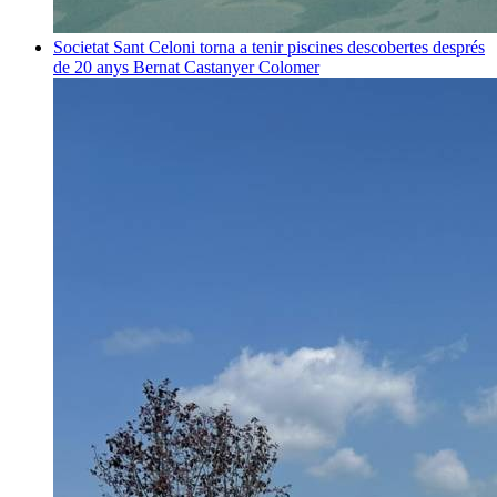
Societat
Sant Celoni torna a tenir piscines descobertes després
de 20 anys
Bernat Castanyer Colomer