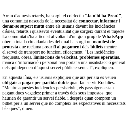
Arran d'aquests retards, ha sorgit el col·lectiu "
Ja n'hi ha Prou!"
,
una comunitat nascuda de la necessitat de
connectar, informar i
donar-se suport mutu
entre els usuaris davant les incidències
diàries, retards i qualsevol eventualitat que sorgeix durant el trajecte.
La comunitat s'ha articulat al voltant d'un gran grup de
WhatsApp
obert a tota la ciutadania des del qual ha sorgit un
manifest de
protesta
que reclama posar
fi a
l
pagament
dels
bitllets
mentre
el servei de transport no funcioni eficaçment. "Les incidències
freqüents, obres,
limitacions de velocitat, problemes operatius
,
manca d’informació i personal han portat a una insatisfacció general
dels qui depenen d’aquest servei públic essencial", expliquen.
En aquesta línia, els usuaris expliquen que ara per ara es veuen
obligats a pagar per partida doble
quan fan servir Rodalies.
"Mentre aquestes incidències persisteixin, els passatgers estan
pagant dues vegades: primer a través dels seus impostos, que
haurien de garantir un servei fiable, i després quan compren un
bitllet per a un servei que no compleix les expectatives ni necessitats
bàsiques", diuen.