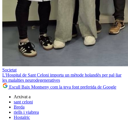
Societat
L'Hospital de Sant Celoni importa un mètode holandès per pal·liar
les malalties neurodegeneratives
Escull Baix Montseny com la teva font preferida de Google
Arxivat a
sant celoni
Breda
riells i viabrea
Hostalric