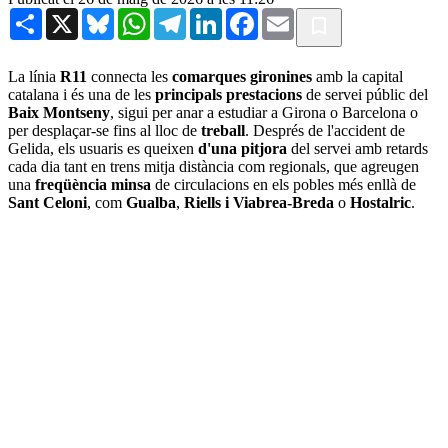
Share
X
Bluesky
WhatsApp
Telegram
LinkedIn
Facebook
Email
La línia
R11
connecta les
comarques gironines
amb la capital
catalana i és una de les
principals prestacions
de servei públic del
Baix Montseny
, sigui per anar a estudiar a Girona o Barcelona o
per desplaçar-se fins al lloc de
treball
. Després de l'accident de
Gelida, els usuaris es queixen
d'una pitjora
del servei amb retards
cada dia tant en trens mitja distància com regionals, que agreugen
una
freqüència minsa
de circulacions en els pobles més enllà de
Sant Celoni
, com
Gualba
,
Riells i Viabrea-Breda
o
Hostalric
.