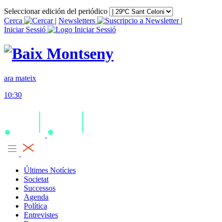
Seleccionar edición del periódico
Cerca
|
Newsletters
|
Iniciar Sessió
ara mateix
10:30
Últimes Notícies
Societat
Successos
Agenda
Política
Entrevistes