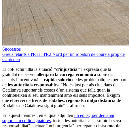
Successos
Greus retards a l'R11 i l'R2 Nord per un robatori de coure a prop de
Cardedeu
El col·lectiu titlla la situació
"d'injustícia"
i expressa que la
gratuïtat del servei
alleujarà la càrrega econòmica
sobre els
usuaris i incentivarà la
ràpida solució
de les problemàtiques per part
de
les autoritats responsables
. "No és just per als ciutadans de
Catalunya suportar els costos d’un sistema que falla quan ja
contribueixen al seu manteniment amb els seus impostos. Exigim
que el servei de
trens de rodalies, regionals i mitja distància
de
Rodalies de Catalunya sigui gratuït", afirmen.
En aquest manifest, en el qual adjunten
un enllaç per demanar
suports i recollir signatures
, insten les autoritats a "assumir la seva
responsabilitat" i actuar "amb urgència" per reparar el
sistema de