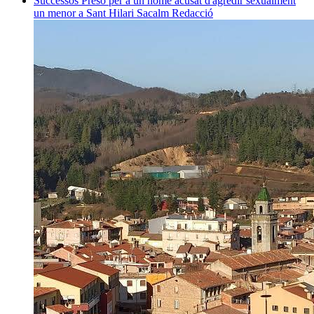
Successos
Presó per a un home acusat d'agredir sexualment
un menor a Sant Hilari Sacalm
Redacció