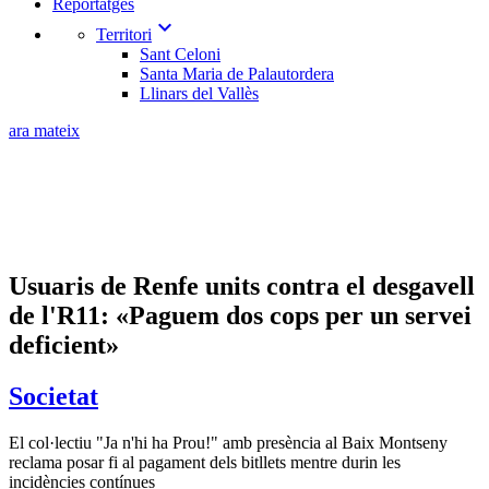
Reportatges
expand_more
Territori
Sant Celoni
Santa Maria de Palautordera
Llinars del Vallès
ara mateix
Usuaris de Renfe units contra el desgavell
de l'R11: «Paguem dos cops per un servei
deficient»
Societat
El col·lectiu "Ja n'hi ha Prou!" amb presència al Baix Montseny
reclama posar fi al pagament dels bitllets mentre durin les
incidències contínues