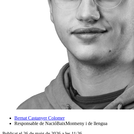
Bernat Castanyer Colomer
Responsable de NacióBaixMontseny i de llengua
Publicat el 26 de maig de 2026 a les 11:26