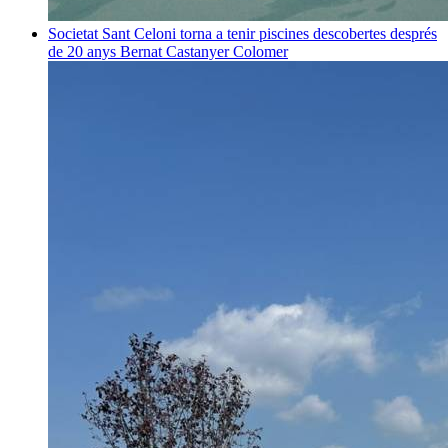
Societat
Sant Celoni torna a tenir piscines descobertes després
de 20 anys
Bernat Castanyer Colomer