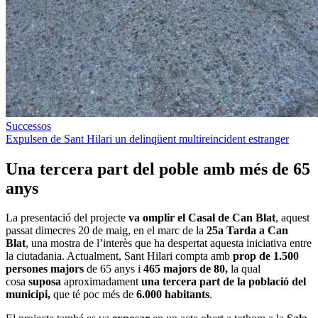
Successos
Expulsen de Sant Hilari un delinqüent multireincident estranger
Una tercera part del poble amb més de 65
anys
La presentació del projecte
va omplir el Casal de Can Blat
, aquest
passat dimecres 20 de maig, en el marc de la
25a Tarda a Can
Blat
, una mostra de l’interès que ha despertat aquesta iniciativa entre
la ciutadania. Actualment, Sant Hilari compta amb
prop de 1.500
persones majors
de 65 anys i
465 majors de 80,
la qual
cosa
suposa
aproximadament
una tercera part de la població del
municipi,
que té poc més de
6.000 habitants
.