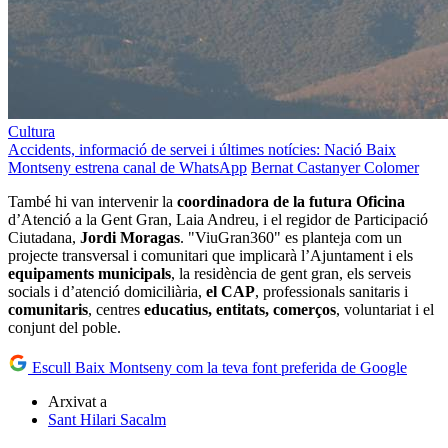
Cultura
Accidents, informació de servei i últimes notícies: Nació Baix
Montseny estrena canal de WhatsApp
Bernat Castanyer Colomer
També hi van intervenir la
coordinadora de la futura Oficina
d’Atenció a la Gent Gran, Laia Andreu, i el regidor de Participació
Ciutadana,
Jordi Moragas
. "ViuGran360" es planteja com un
projecte transversal i comunitari que implicarà l’Ajuntament i els
equipaments municipals
, la residència de gent gran, els serveis
socials i d’atenció domiciliària,
el CAP
, professionals sanitaris i
comunitaris
, centres
educatius, entitats, comerços
, voluntariat i el
conjunt del poble.
Escull Baix Montseny com la teva font preferida de Google
Arxivat a
Sant Hilari Sacalm