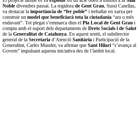
El projecte també es va
exposar
en un acte obert a tothom a la
Sala
Noble
divendres passat. La regidora
de Gent Gran
, Sussi Casellas,
va destacar la
importància de “fer poble”
i treballar en xarxa per
construir un
model que beneficiarà tota la ciutadania
“ara o més
endavant”. Tot plegat s’emmarca dins el
Pla Local de Gent Gran
i
compta amb el suport dels departaments de
Drets Socials i de Salut
de la
Generalitat de Catalunya
. En aquest sentit, el subdirector
general de la
Secretaria
d’Atenció
Sanitària
i Participació de la
Generalitat, Carles Mundet, va afirmar que
Sant Hilari
“s’avança al
Govern” impulsant aquesta iniciativa des de l’àmbit local.