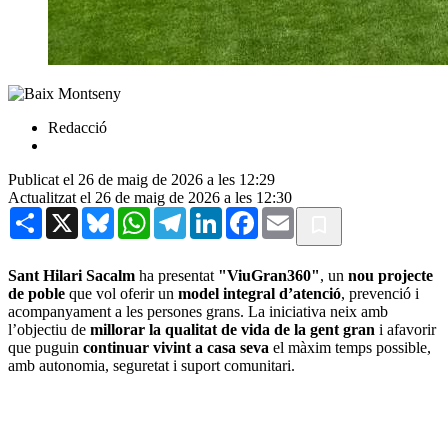
Redacció
Publicat el 26 de maig de 2026 a les 12:29
Actualitzat el 26 de maig de 2026 a les 12:30
Share
X
Bluesky
WhatsApp
Telegram
LinkedIn
Facebook
Email
Sant Hilari Sacalm
ha presentat
"ViuGran360"
, un
nou projecte
de poble
que vol oferir un
model integral d’atenció
, prevenció i
acompanyament a les persones grans. La iniciativa neix amb
l’objectiu de
millorar la qualitat de vida de la gent gran
i afavorir
que puguin
continuar vivint a casa seva
el màxim temps possible,
amb autonomia, seguretat i suport comunitari.