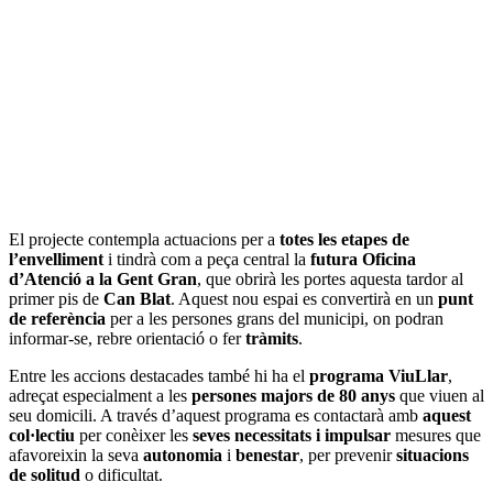
El projecte contempla actuacions per a
totes les etapes de
l’envelliment
i tindrà com a peça central la
futura Oficina
d’Atenció a la Gent Gran
, que obrirà les portes aquesta tardor al
primer pis de
Can Blat
. Aquest nou espai es convertirà en un
punt
de referència
per a les persones grans del municipi, on podran
informar-se, rebre orientació o fer
tràmits
.
Entre les accions destacades també hi ha el
programa ViuLlar
,
adreçat especialment a les
persones majors de 80 anys
que viuen al
seu domicili. A través d’aquest programa es contactarà amb
aquest
col·lectiu
per conèixer les
seves necessitats i impulsar
mesures que
afavoreixin la seva
autonomia
i
benestar
, per prevenir
situacions
de solitud
o dificultat.