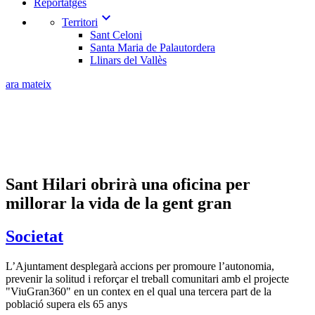
Reportatges
expand_more
Territori
Sant Celoni
Santa Maria de Palautordera
Llinars del Vallès
ara mateix
Sant Hilari obrirà una oficina per
millorar la vida de la gent gran
Societat
L’Ajuntament desplegarà accions per promoure l’autonomia,
prevenir la solitud i reforçar el treball comunitari amb el projecte
"ViuGran360" en un contex en el qual una tercera part de la
població supera els 65 anys