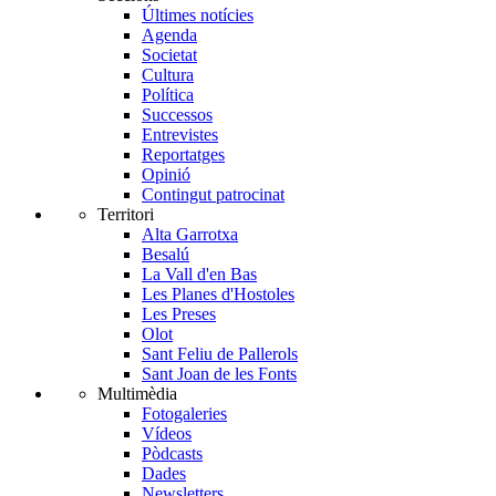
Últimes notícies
Agenda
Societat
Cultura
Política
Successos
Entrevistes
Reportatges
Opinió
Contingut patrocinat
Territori
Alta Garrotxa
Besalú
La Vall d'en Bas
Les Planes d'Hostoles
Les Preses
Olot
Sant Feliu de Pallerols
Sant Joan de les Fonts
Multimèdia
Fotogaleries
Vídeos
Pòdcasts
Dades
Newsletters