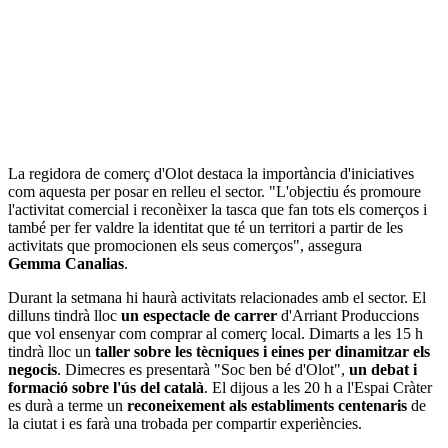
La regidora de comerç d'Olot destaca la importància d'iniciatives
com aquesta per posar en relleu el sector. "L'objectiu és promoure
l'activitat comercial i reconèixer la tasca que fan tots els comerços i
també per fer valdre la identitat que té un territori a partir de les
activitats que promocionen els seus comerços", assegura
Gemma Canalias
.
Durant la setmana hi haurà activitats relacionades amb el sector. El
dilluns tindrà lloc
un espectacle de carrer
d'Arriant Produccions
que vol ensenyar com comprar al comerç local. Dimarts a les 15 h
tindrà lloc un
taller sobre les tècniques i eines per dinamitzar els
negocis
. Dimecres es presentarà "Soc ben bé d'Olot",
un debat i
formació sobre l'ús del català
. El dijous a les 20 h a l'Espai Cràter
es durà a terme un
reconeixement als establiments centenaris
de
la ciutat i es farà una trobada per compartir experiències.