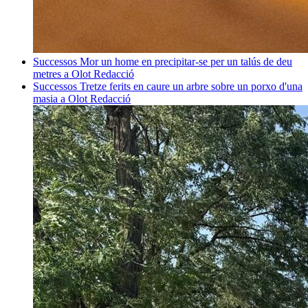
Successos
Mor un home en precipitar-se per un talús de deu
metres a Olot
Redacció
Successos
Tretze ferits en caure un arbre sobre un porxo d'una
masia a Olot
Redacció