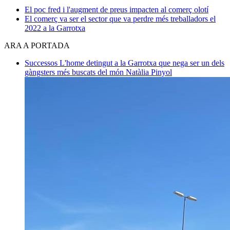
​El poc fred i l'augment de preus impacten al comerç olotí
​El comerç va ser el sector que va perdre més treballadors el
2022 a la Garrotxa
ARA A PORTADA
Successos
L'home detingut a la Garrotxa que nega ser un dels
gàngsters més buscats del món
Natàlia Pinyol