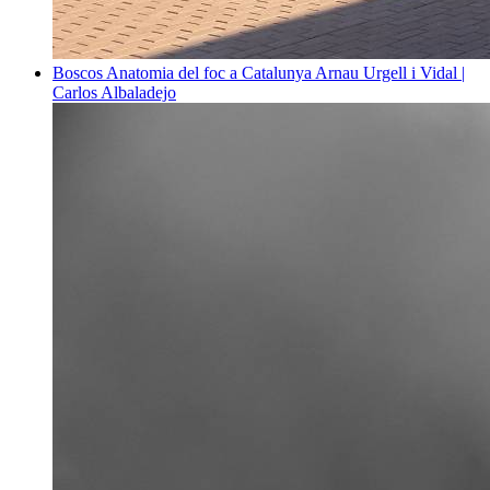
Boscos
Anatomia del foc a Catalunya
Arnau Urgell i Vidal |
Carlos Albaladejo