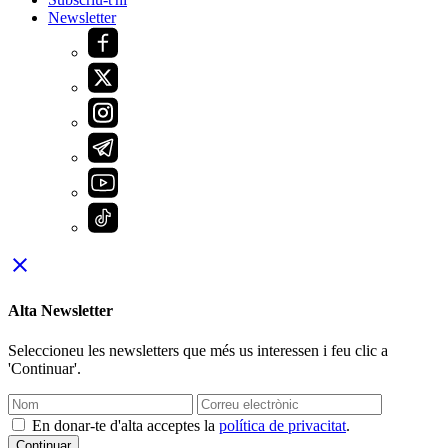
Newsletter
close
Alta Newsletter
Seleccioneu les newsletters que més us interessen i feu clic a
'Continuar'.
En donar-te d'alta acceptes la
política de privacitat
.
Continuar