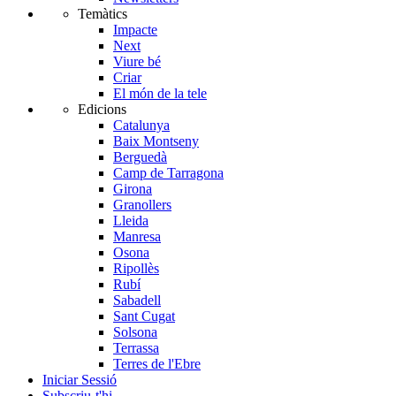
Temàtics
Impacte
Next
Viure bé
Criar
El món de la tele
Edicions
Catalunya
Baix Montseny
Berguedà
Camp de Tarragona
Girona
Granollers
Lleida
Manresa
Osona
Ripollès
Rubí
Sabadell
Sant Cugat
Solsona
Terrassa
Terres de l'Ebre
Iniciar Sessió
Subscriu-t'hi