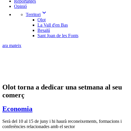
Reportatges
Opinió
expand_more
Territori
Olot
La Vall d'en Bas
Besalú
Sant Joan de les Fonts
ara mateix
Olot torna a dedicar una setmana al seu
comerç
Economia
Serà del 10 al 15 de juny i hi haurà reconeixements, formacions i
conferències relacionades amb el sector