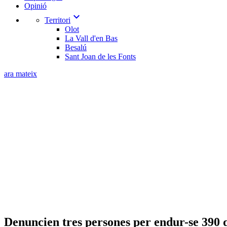
Opinió
expand_more
Territori
Olot
La Vall d'en Bas
Besalú
Sant Joan de les Fonts
ara mateix
Denuncien tres persones per endur-se 390 qu