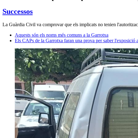
Successos
La Guàrdia Civil va comprovar que els implicats no tenien l'autoritzaci
Aquests són els noms més comuns a la Garrotxa
Els CAPs de la Garrotxa faran una prova per saber l'exposició al