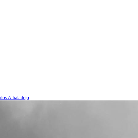
rlos Albaladejo