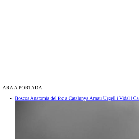
ARA A PORTADA
Boscos
Anatomia del foc a Catalunya
Arnau Urgell i Vidal | Ca