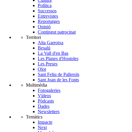
Cultura
Política
Successos
Entrevistes
Reportatges
Opinió
Contingut patrocinat
Territori
Alta Garrotxa
Besalú
La Vall d'en Bas
Les Planes d'Hostoles
Les Preses
Olot
Sant Feliu de Pallerols
Sant Joan de les Fonts
Multimèdia
Fotogaleries
Vídeos
Pòdcasts
Dades
Newsletters
Temàtics
Impacte
Next