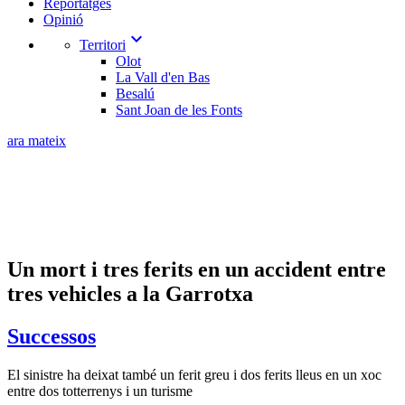
Reportatges
Opinió
expand_more
Territori
Olot
La Vall d'en Bas
Besalú
Sant Joan de les Fonts
ara mateix
Un mort i tres ferits en un accident entre
tres vehicles a la Garrotxa
Successos
El sinistre ha deixat també un ferit greu i dos ferits lleus en un xoc
entre dos totterrenys i un turisme