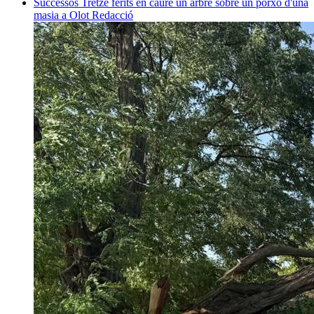
Successos
Tretze ferits en caure un arbre sobre un porxo d'una
masia a Olot
Redacció