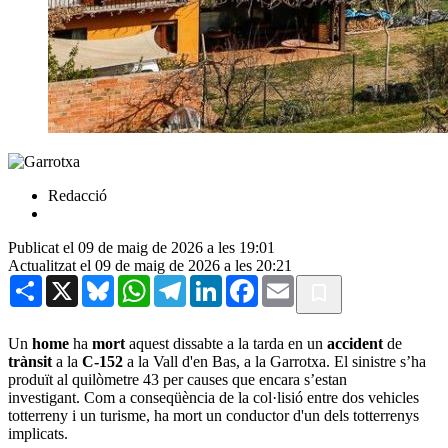
Redacció
Publicat el 09 de maig de 2026 a les 19:01
Actualitzat el 09 de maig de 2026 a les 20:21
Share
X
Bluesky
WhatsApp
Telegram
LinkedIn
Facebook
Email
Un
home
ha
mort
aquest dissabte a la tarda en un
accident
de
trànsit
a la
C-152
a la Vall d'en Bas, a la Garrotxa. El sinistre s’ha
produït al quilòmetre 43 per causes que encara s’estan
investigant. Com a conseqüència de la col·lisió entre dos vehicles
totterreny i un turisme, ha mort un conductor d'un dels totterrenys
implicats.