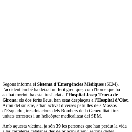
Segons informa el
Sistema d’Emergències Mèdiques
(SEM),
l’accident també ha deixat un ferit greu que, com l'home que ha
acabat morint, ha estat traslladat a l’
Hospital Josep Trueta de
Girona
; els dos ferits lleus, han estat desplaçats a l’
Hospital d’Olot
.
Arran del sinistre, s’han activat diverses patrulles dels Mossos
d’Esquadra, tres dotacions dels Bombers de la Generalitat i tres
unitats terrestres i un helicòpter medicalitzat del SEM.
Amb aquesta víctima, ja són
39
les persones que han perdut la vida
a les carreteres catalanes des de principi d’any, segons dades