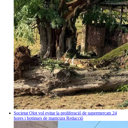
Societat
Olot vol evitar la proliferació de supermercats 24
hores i botigues de manicura
Redacció