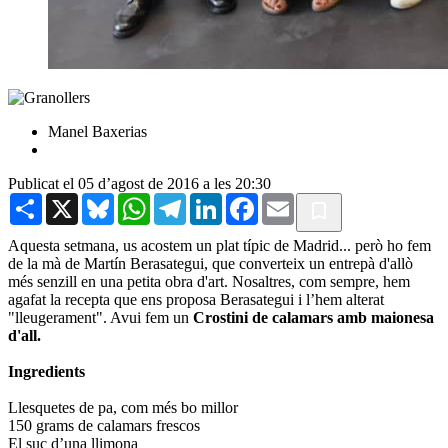
Manel Baxerias
Publicat el 05 d’agost de 2016 a les 20:30
Share
X
Bluesky
WhatsApp
Telegram
LinkedIn
Facebook
Email
Aquesta setmana, us acostem un plat típic de Madrid... però ho fem
de la mà de Martín Berasategui, que converteix un entrepà d'allò
més senzill en una petita obra d'art. Nosaltres, com sempre, hem
agafat la recepta que ens proposa Berasategui i l’hem alterat
"lleugerament". Avui fem un
Crostini de calamars amb maionesa
d'all.
Ingredients
Llesquetes de pa, com més bo millor
150 grams de calamars frescos
El suc d’una llimona