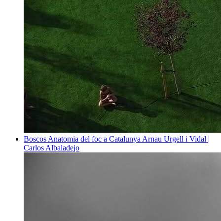
Boscos
Anatomia del foc a Catalunya
Arnau Urgell i Vidal |
Carlos Albaladejo