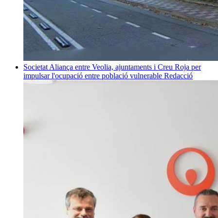
Societat
Aliança entre Veolia, ajuntaments i Creu Roja per
impulsar l'ocupació entre població vulnerable
Redacció