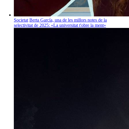
Societat
Berta García, una de les millors notes de la
selectivitat de 2025: «La universitat t'obre la ment»