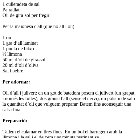
1 culleradeta de sal
Pa ratllat
Oli de gira-sol per fregir
Per la maionesa d'all (que no all i oli)
1 ou
1 gra d’all laminat
1 punta de bitxo
½ llimona
50 ml d’oli de gira-sol
20 ml d’oli d’oliva
Sal i pebre
Per adornar:
Oli d’all i julivert: en un got de batedora posem el julivert (un grapat
i només les fulles), dos grans d’all (sense el nervi), un polsim de sal i
la quantitat d’oli que vulguem preparar. Batem fins aconseguir una
salsa fina.
Preparació:
Tallem el calamar en tires fines. En un bol el barregem amb la
llimona i la sal i el deixem uns minuts marinant-se.