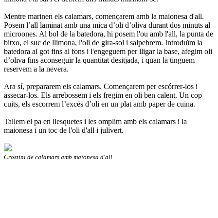
Mentre marinen els calamars, començarem amb la maionesa d'all.
Posem l’all laminat amb una mica d’oli d’oliva durant dos minuts al
microones. Al bol de la batedora, hi posem l'ou amb l'all, la punta de
bitxo, el suc de llimona, l'oli de gira-sol i salpebrem. Introduïm la
batedora al got fins al fons i l'engeguem per lligar la base, afegim oli
d’oliva fins aconseguir la quantitat desitjada, i quan la tinguem
reservem a la nevera.
Ara sí, prepararem els calamars. Començarem per escórrer-los i
assecar-los. Els arrebossem i els fregim en oli ben calent. Un cop
cuits, els escorrem l’excés d’oli en un plat amb paper de cuina.
Tallem el pa en llesquetes i les omplim amb els calamars i la
maionesa i un toc de l'oli d'all i julivert.
Crostini de calamars amb maionesa d'all