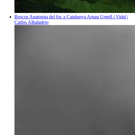
Boscos
Anatomia del foc a Catalunya
Arnau Urgell i Vidal |
Carlos Albaladejo