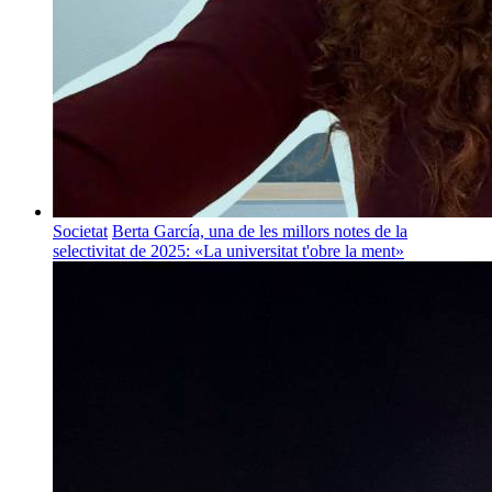
Societat
Berta García, una de les millors notes de la
selectivitat de 2025: «La universitat t'obre la ment»