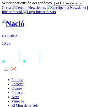
Seleccionar edición del periódico
Cerca
|
Newsletters
|
Iniciar Sessió
ara mateix
10:30
Política
Societat
Opinió
Impacte
Next
Viure bé
El Món de la Tele