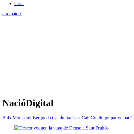
Criar
ara mateix
NacióDigital
Baix Montseny
Berguedà
Catalunya Last Call
Contingut patrocinat
C