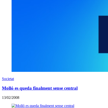
Societat
Molló es queda finalment sense central
13/02/2008