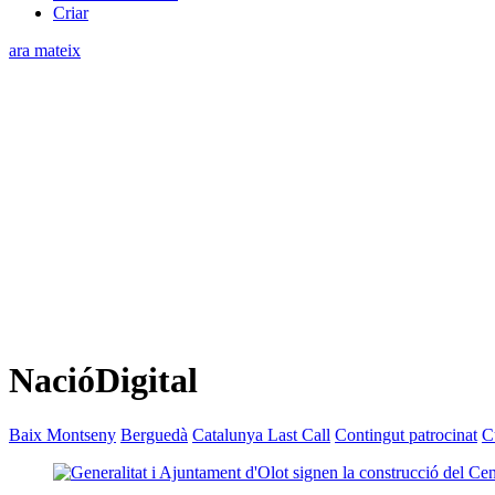
Criar
ara mateix
NacióDigital
Baix Montseny
Berguedà
Catalunya Last Call
Contingut patrocinat
C