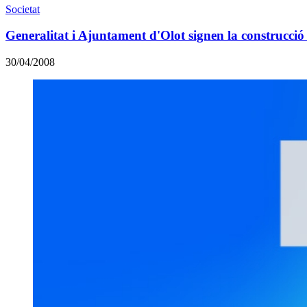
Societat
Generalitat i Ajuntament d'Olot signen la construcció
30/04/2008