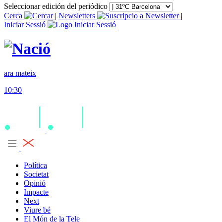
Seleccionar edición del periódico
Cerca
|
Newsletters
|
Iniciar Sessió
ara mateix
10:30
Política
Societat
Opinió
Impacte
Next
Viure bé
El Món de la Tele