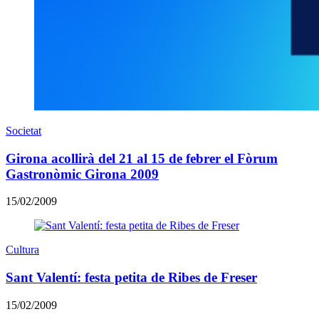
Societat
Girona acollirà del 21 al 15 de febrer el Fòrum
Gastronòmic Girona 2009
15/02/2009
Cultura
Sant Valentí: festa petita de Ribes de Freser
15/02/2009