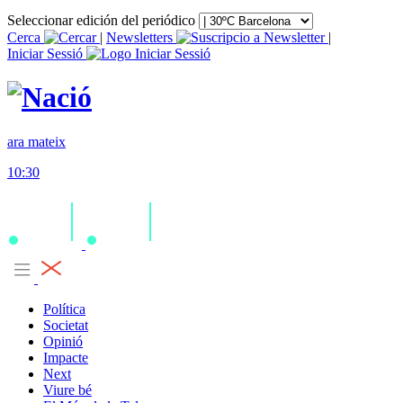
Seleccionar edición del periódico
Cerca
|
Newsletters
|
Iniciar Sessió
ara mateix
10:30
Política
Societat
Opinió
Impacte
Next
Viure bé