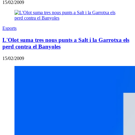
15/02/2009
Esports
L'Olot suma tres nous punts a Salt i la Garrotxa els
perd contra el Banyoles
15/02/2009