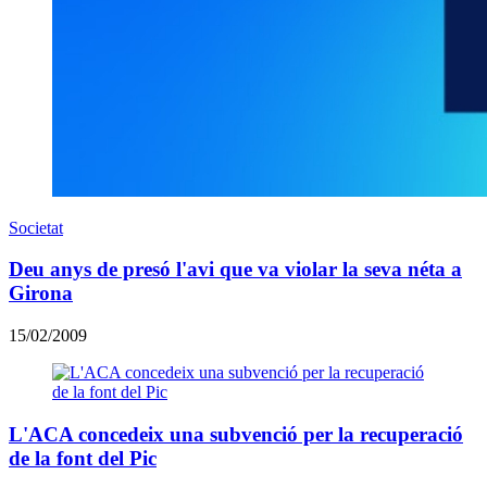
Societat
Deu anys de presó l'avi que va violar la seva néta a
Girona
15/02/2009
L'ACA concedeix una subvenció per la recuperació
de la font del Pic