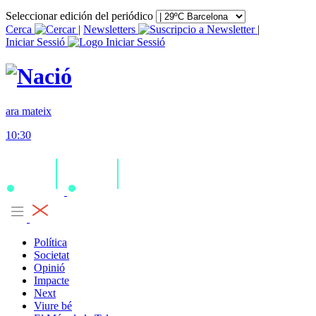
Seleccionar edición del periódico
Cerca
|
Newsletters
|
Iniciar Sessió
ara mateix
10:30
Política
Societat
Opinió
Impacte
Next
Viure bé