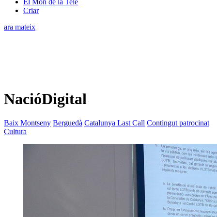
El Món de la Tele
Criar
ara mateix
NacióDigital
Baix Montseny
Berguedà
Catalunya Last Call
Contingut patrocinat
Cultura