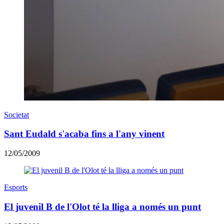
Societat
Sant Eudald s'acaba fins a l'any vinent
12/05/2009
Esports
El juvenil B de l'Olot té la lliga a només un punt