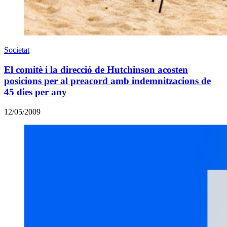
Societat
El comitè i la direcció de Hutchinson acosten
posicions per al preacord amb indemnitzacions de
45 dies per any
12/05/2009