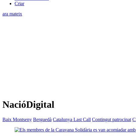
Criar
ara mateix
NacióDigital
Baix Montseny
Berguedà
Catalunya Last Call
Contingut patrocinat
C