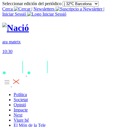
Seleccionar edición del periódico
Cerca
|
Newsletters
|
Iniciar Sessió
ara mateix
10:30
Política
Societat
Opinió
Impacte
Next
Viure bé
El Món de la Tele