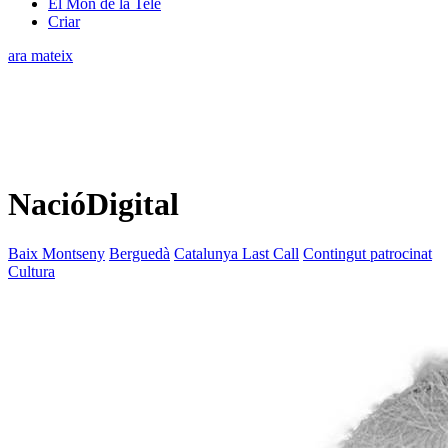
El Món de la Tele
Criar
ara mateix
NacióDigital
Baix Montseny
Berguedà
Catalunya Last Call
Contingut patrocinat
Cultura