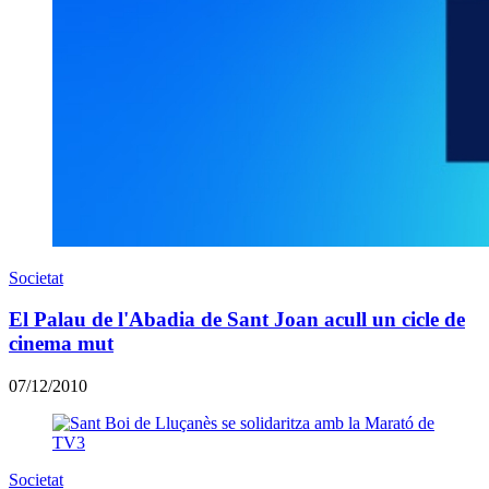
Societat
El Palau de l'Abadia de Sant Joan acull un cicle de
cinema mut
07/12/2010
Societat