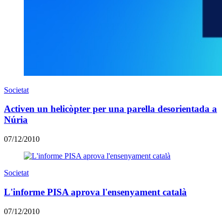
Societat
Activen un helicòpter per una parella desorientada a
Núria
07/12/2010
Societat
L'informe PISA aprova l'ensenyament català
07/12/2010