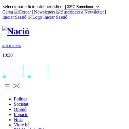
Seleccionar edición del periódico
Cerca
|
Newsletters
|
Iniciar Sessió
ara mateix
10:30
Política
Societat
Opinió
Impacte
Next
Viure bé