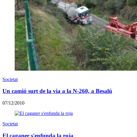
Societat
Un camió surt de la via a la N-260, a Besalú
07/12/2010
Societat
El caganer s'enfunda la roja