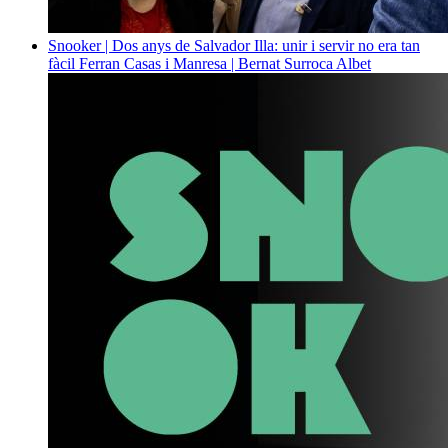
Snooker | Dos anys de Salvador Illa: unir i servir no era tan
fàcil
Ferran Casas i Manresa | Bernat Surroca Albet