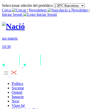
Seleccionar edición del periódico
Cerca
|
Newsletters
|
Iniciar Sessió
ara mateix
10:30
Política
Societat
Opinió
Impacte
Next
Viure bé