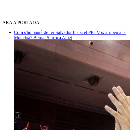
ARA A PORTADA
Com s'ho haurà de fer Salvador Illa si el PP i Vox arriben a la
Moncloa?
Bernat Surroca Albet