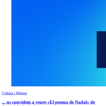
Cultura i Mitjans
... us convidem a veure «El poema de Nadal» de