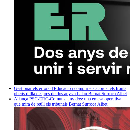
Gestionar els errors d'Educació i complir els acords: els fronts
oberts d'Illa després de dos anys a Palau
Bernat Surroca Albet
Aliança PSC-ERC-Comuns, any dos: una entesa operativa
que mira de reüll els tribunals
Bernat Surroca Albet