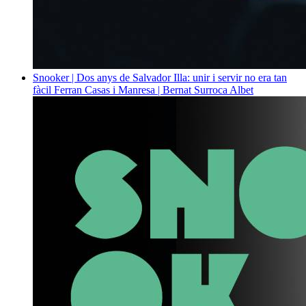
Snooker | Dos anys de Salvador Illa: unir i servir no era tan
fàcil
Ferran Casas i Manresa | Bernat Surroca Albet