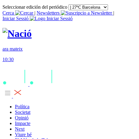
Seleccionar edición del periódico
Cerca
|
Newsletters
|
Iniciar Sessió
ara mateix
10:30
Política
Societat
Opinió
Impacte
Next
Viure bé