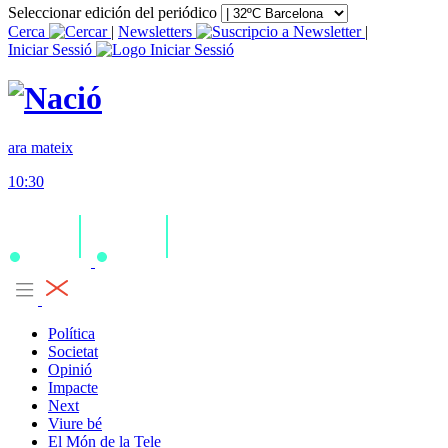
Seleccionar edición del periódico
Cerca
|
Newsletters
|
Iniciar Sessió
ara mateix
10:30
Política
Societat
Opinió
Impacte
Next
Viure bé
El Món de la Tele