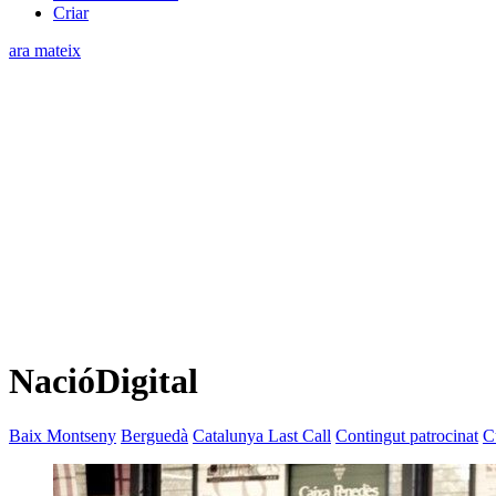
Criar
ara mateix
NacióDigital
Baix Montseny
Berguedà
Catalunya Last Call
Contingut patrocinat
C