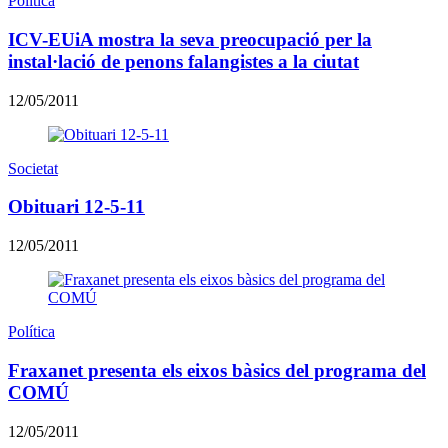
Política
ICV-EUiA mostra la seva preocupació per la
instal·lació de penons falangistes a la ciutat
12/05/2011
Societat
Obituari 12-5-11
12/05/2011
Política
Fraxanet presenta els eixos bàsics del programa del
COMÚ
12/05/2011