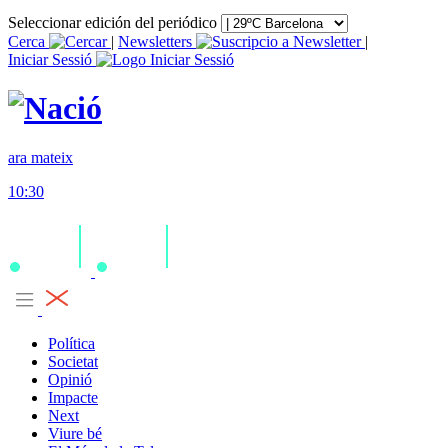
Seleccionar edición del periódico
Cerca
|
Newsletters
|
Iniciar Sessió
ara mateix
10:30
Política
Societat
Opinió
Impacte
Next
Viure bé