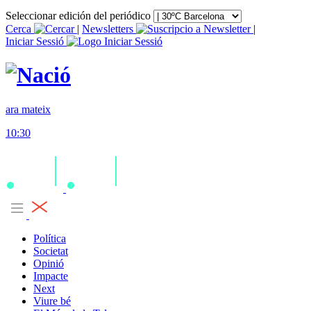
Seleccionar edición del periódico
Cerca
|
Newsletters
|
Iniciar Sessió
ara mateix
10:30
Política
Societat
Opinió
Impacte
Next
Viure bé