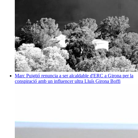
Marc Puigtió renuncia a ser alcaldable d'ERC a Girona per la
conspiració amb un influencer ultra
Lluís Girona Boffi