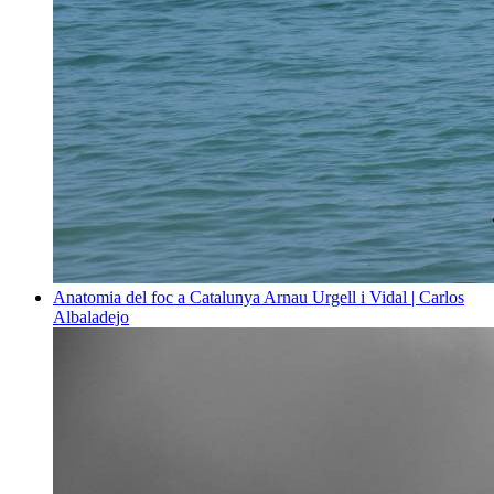
Anatomia del foc a Catalunya
Arnau Urgell i Vidal | Carlos
Albaladejo