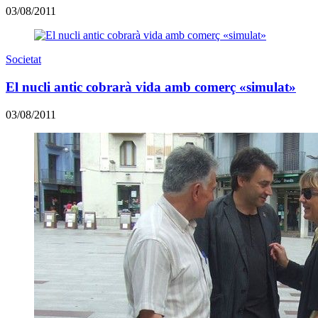
03/08/2011
Societat
El nucli antic cobrarà vida amb comerç «simulat»
03/08/2011