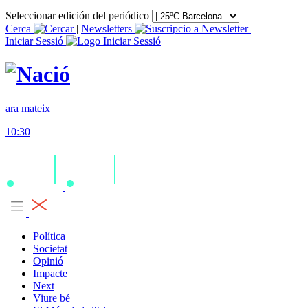
Seleccionar edición del periódico
Cerca
|
Newsletters
|
Iniciar Sessió
ara mateix
10:30
Política
Societat
Opinió
Impacte
Next
Viure bé