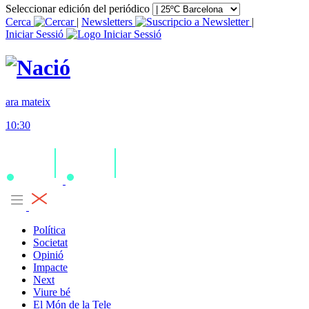
Seleccionar edición del periódico
Cerca
|
Newsletters
|
Iniciar Sessió
ara mateix
10:30
Política
Societat
Opinió
Impacte
Next
Viure bé
El Món de la Tele