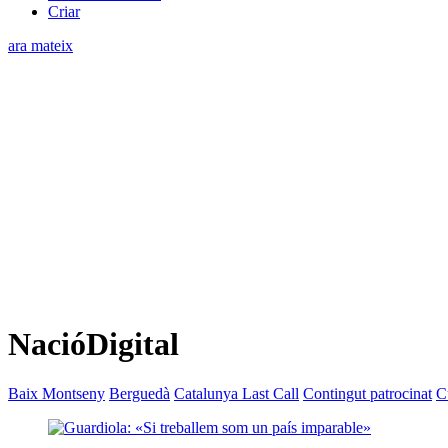
Criar
ara mateix
NacióDigital
Baix Montseny
Berguedà
Catalunya Last Call
Contingut patrocinat
C