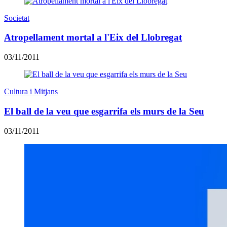
Societat
Atropellament mortal a l'Eix del Llobregat
03/11/2011
Cultura i Mitjans
El ball de la veu que esgarrifa els murs de la Seu
03/11/2011