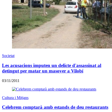
Societat
Les acusacions imputen un delicte d'assassinat al
detingut per matar un masover a Vilobí
03/11/2011
Cultura i Mitjans
Celebrem comptarà amb estands de deu restaurants