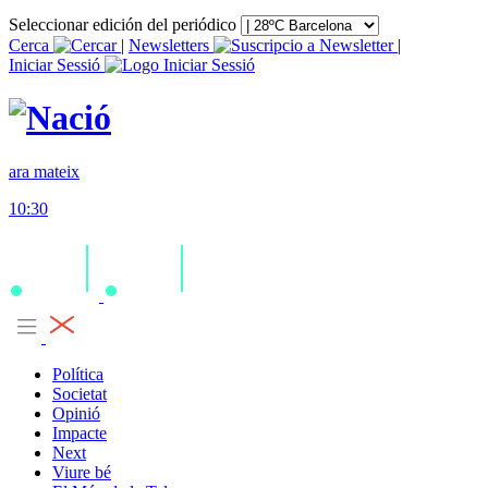
Seleccionar edición del periódico
Cerca
|
Newsletters
|
Iniciar Sessió
ara mateix
10:30
Política
Societat
Opinió
Impacte
Next
Viure bé