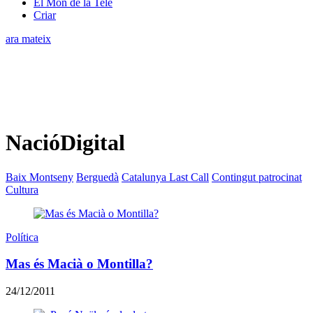
El Món de la Tele
Criar
ara mateix
NacióDigital
Baix Montseny
Berguedà
Catalunya Last Call
Contingut patrocinat
Cultura
Política
Mas és Macià o Montilla?
24/12/2011