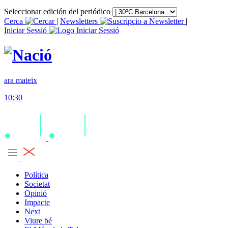
Seleccionar edición del periódico
Cerca
|
Newsletters
|
Iniciar Sessió
ara mateix
10:30
Política
Societat
Opinió
Impacte
Next
Viure bé