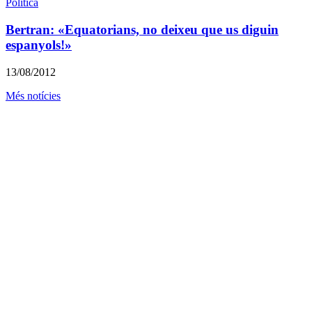
Política
Bertran: «Equatorians, no deixeu que us diguin
espanyols!»
13/08/2012
Més notícies