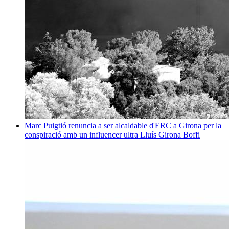
Marc Puigtió renuncia a ser alcaldable d'ERC a Girona per la
conspiració amb un influencer ultra
Lluís Girona Boffi