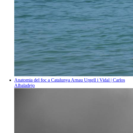
Anatomia del foc a Catalunya
Arnau Urgell i Vidal | Carlos
Albaladejo