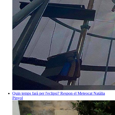
Quin temps farà per l'eclipsi? Respon el Meteocat
Natàlia
Pinyol