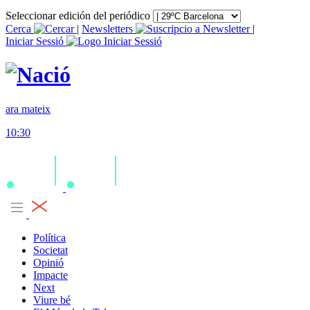
Seleccionar edición del periódico
Cerca
|
Newsletters
|
Iniciar Sessió
ara mateix
10:30
Política
Societat
Opinió
Impacte
Next
Viure bé