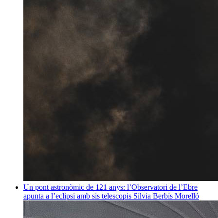
Un pont astronòmic de 121 anys: l’Observatori de l’Ebre
apunta a l’eclipsi amb sis telescopis
Sílvia Berbís Morelló