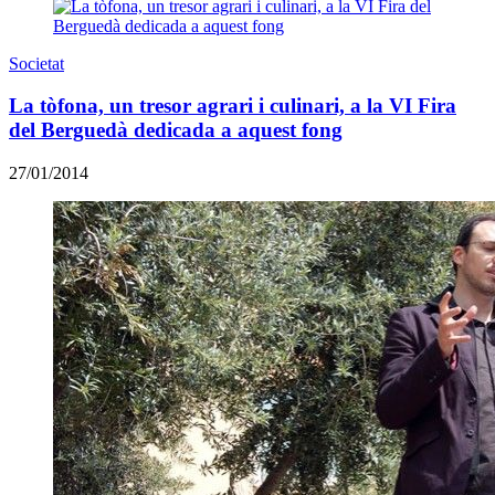
Societat
La tòfona, un tresor agrari i culinari, a la VI Fira
del Berguedà dedicada a aquest fong
27/01/2014