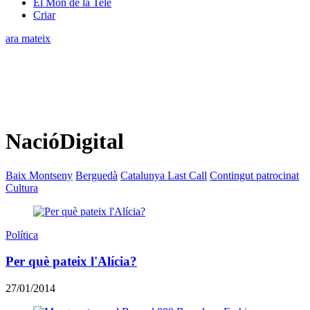
El Món de la Tele
Criar
ara mateix
NacióDigital
Baix Montseny
Berguedà
Catalunya Last Call
Contingut patrocinat
Cultura
Política
Per què pateix l'Alícia?
27/01/2014