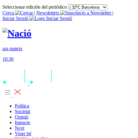
Seleccionar edición del periódico
Cerca
|
Newsletters
|
Iniciar Sessió
ara mateix
10:30
Política
Societat
Opinió
Impacte
Next
Viure bé