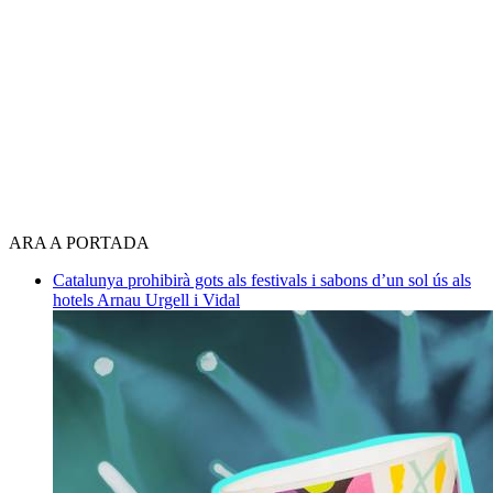
ARA A PORTADA
Catalunya prohibirà gots als festivals i sabons d’un sol ús als
hotels
Arnau Urgell i Vidal