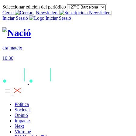
Seleccionar edición del periódico
Cerca
|
Newsletters
|
Iniciar Sessió
ara mateix
10:30
Política
Societat
Opinió
Impacte
Next
Viure bé