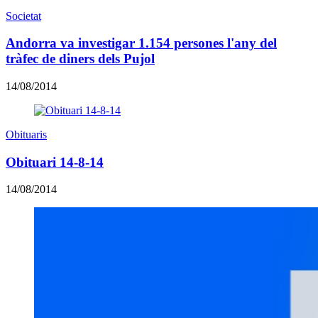
Societat
Andorra va investigar 1.154 persones l'any del
tràfec de diners dels Pujol
14/08/2014
Obituaris
Obituari 14-8-14
14/08/2014