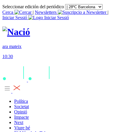
Seleccionar edición del periódico
Cerca
|
Newsletters
|
Iniciar Sessió
ara mateix
10:30
Política
Societat
Opinió
Impacte
Next
Viure bé