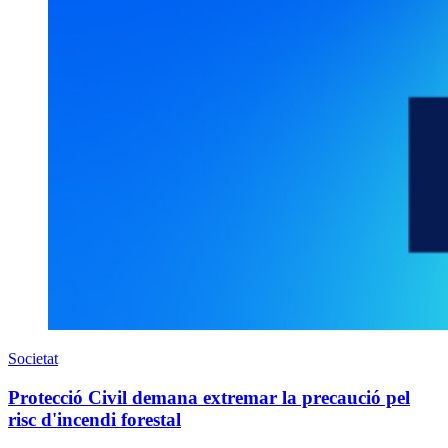
Societat
Protecció Civil demana extremar la precaució pel
risc d'incendi forestal