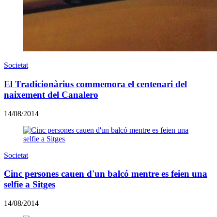
Societat
El Tradicionàrius commemora el centenari del
naixement del Canalero
14/08/2014
Societat
Cinc persones cauen d'un balcó mentre es feien una
selfie a Sitges
14/08/2014