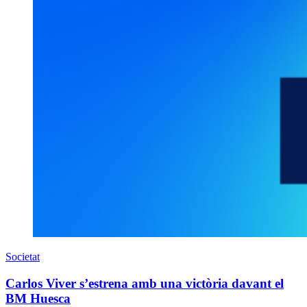
Societat
Carlos Viver s’estrena amb una victòria davant el
BM Huesca