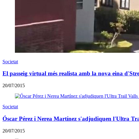
Societat
El passeig virtual més realista amb la nova eina d'Str
20/07/2015
Societat
Óscar Pérez i Nerea Martínez s'adjudiquen l'Ultra Tra
20/07/2015