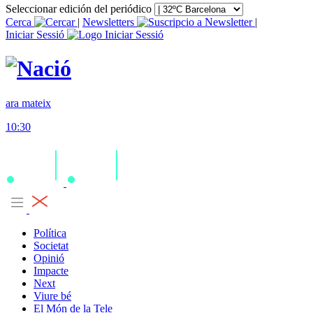
Seleccionar edición del periódico
Cerca
|
Newsletters
|
Iniciar Sessió
ara mateix
10:30
Política
Societat
Opinió
Impacte
Next
Viure bé
El Món de la Tele