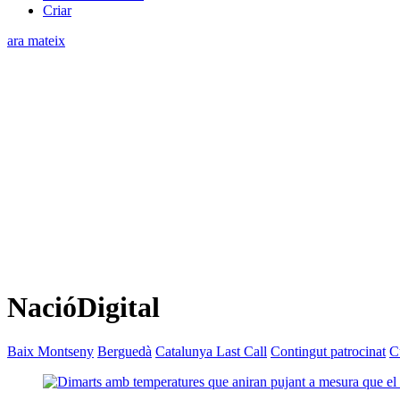
Criar
ara mateix
NacióDigital
Baix Montseny
Berguedà
Catalunya Last Call
Contingut patrocinat
C