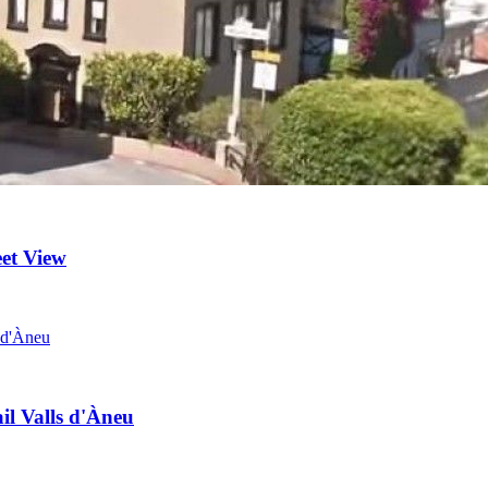
eet View
il Valls d'Àneu