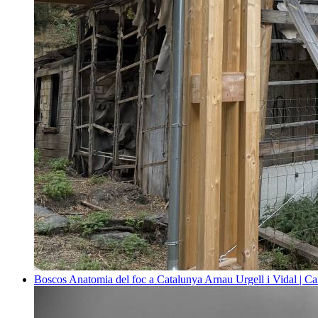
Boscos
Anatomia del foc a Catalunya
Arnau Urgell i Vidal | Ca