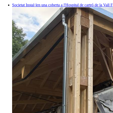
Societat
Instal·len una coberta a l'Hospital de cartró de la Vall F