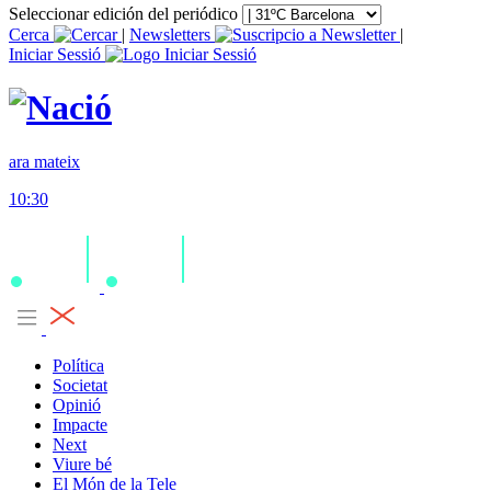
Seleccionar edición del periódico
Cerca
|
Newsletters
|
Iniciar Sessió
ara mateix
10:30
Política
Societat
Opinió
Impacte
Next
Viure bé
El Món de la Tele