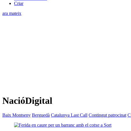
Criar
ara mateix
NacióDigital
Baix Montseny
Berguedà
Catalunya Last Call
Contingut patrocinat
C