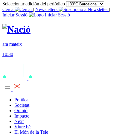
Seleccionar edición del periódico
Cerca
|
Newsletters
|
Iniciar Sessió
ara mateix
10:30
Política
Societat
Opinió
Impacte
Next
Viure bé
El Món de la Tele