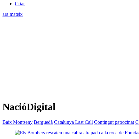
Criar
ara mateix
NacióDigital
Baix Montseny
Berguedà
Catalunya Last Call
Contingut patrocinat
C