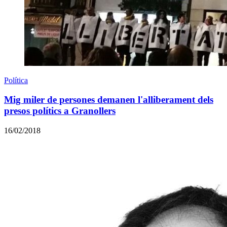
Política
Mig miler de persones demanen l'alliberament dels
presos polítics a Granollers
16/02/2018