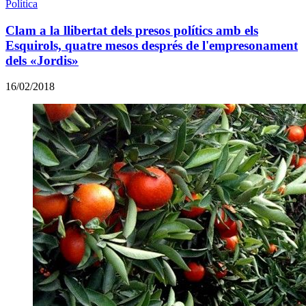
Política
Clam a la llibertat dels presos polítics amb els
Esquirols, quatre mesos després de l'empresonament
dels «Jordis»
16/02/2018