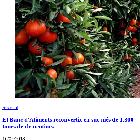
Societat
El Banc d'Aliments reconvertix en suc més de 1.300
tones de clementines
16/02/2018