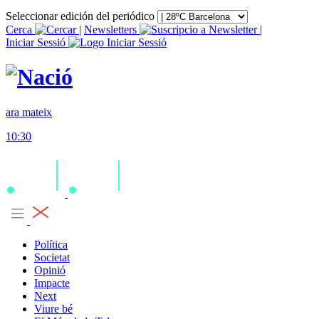
Seleccionar edición del periódico
Cerca
|
Newsletters
|
Iniciar Sessió
ara mateix
10:30
Política
Societat
Opinió
Impacte
Next
Viure bé