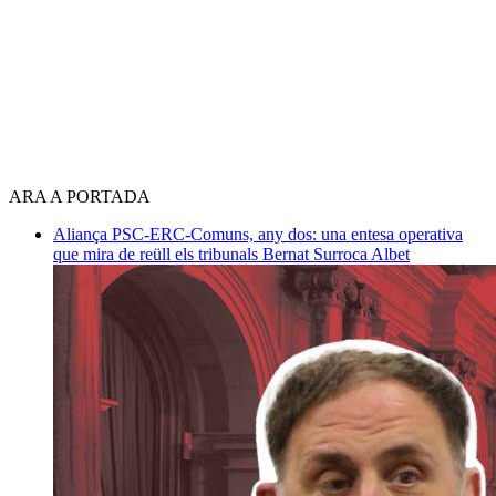
ARA A PORTADA
Aliança PSC-ERC-Comuns, any dos: una entesa operativa
que mira de reüll els tribunals
Bernat Surroca Albet